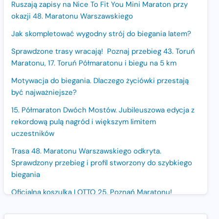
Ruszają zapisy na Nice To Fit You Mini Maraton przy
okazji 48. Maratonu Warszawskiego
Jak skompletować wygodny strój do biegania latem?
Sprawdzone trasy wracają! Poznaj przebieg 43. Toruń
Maratonu, 17. Toruń Półmaratonu i biegu na 5 km
Motywacja do biegania. Dlaczego życiówki przestają
być najważniejsze?
15. Półmaraton Dwóch Mostów. Jubileuszowa edycja z
rekordową pulą nagród i większym limitem
uczestników
Trasa 48. Maratonu Warszawskiego odkryta.
Sprawdzony przebieg i profil stworzony do szybkiego
biegania
Oficjalna koszulka LOTTO 25. Poznań Maratonu!
Amazfit Balance 3: Kompleksowe narzędzie dla