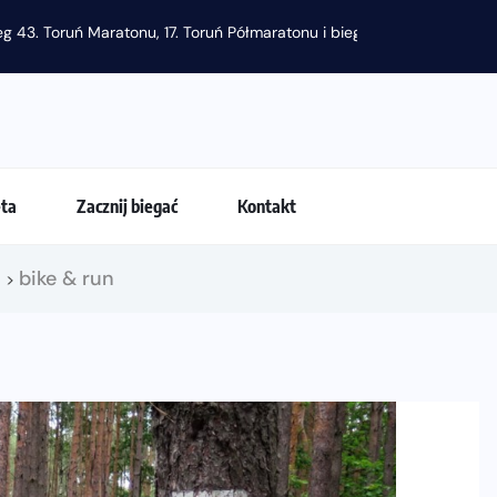
g 43. Toruń Maratonu, 17. Toruń Półmaratonu i biegu na 5 km
eta
Zacznij biegać
Kontakt
!
bike & run
>