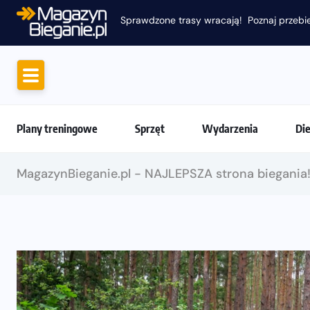
Sprawdzone trasy wracają! Poznaj przebie
Plany treningowe
Sprzęt
Wydarzenia
Di
MagazynBieganie.pl - NAJLEPSZA strona biegania