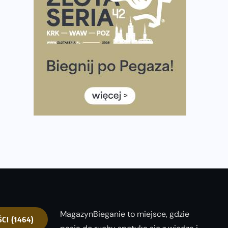
półmaratonem
Już w tę sobotę 35. Bieg Powstania Warszawskiego.
Wystartuje rekordowa liczba uczestników
35. Bieg Powstania Warszawskiego – praktyczny
poradnik przed startem
Ile razy w tygodniu biegać? 3 treningi wystarczą? Jak
często biegać, żeby robić postępy
Już w ten weekend! Przed nami Nocny Portowy
Maraton i Półmaraton Szczeciński. Wszystko, co warto
wiedzieć
MagazynBieganie to miejsce, gdzie
ŚCI
(1464)