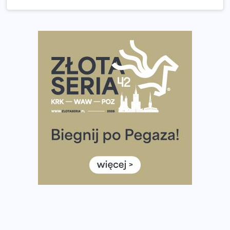
Praska 5k Run gospodarzem Mistrzostw Polski
Największy Bieg Powstania Warszawskiego w historii.
Ponad 12 tysięcy uczestników pobiegło dla Bohaterów!
Tętno vs tempo – czym kierować się w bieganiu?
Co ma dużo białka? Produkty, które warto włączyć do
diety
Rozbiegany Olsztyn szykuje się na weekend z
półmaratonem
Już w tę sobotę 35. Bieg Powstania Warszawskiego.
Wystartuje rekordowa liczba uczestników
35. Bieg Powstania Warszawskiego – praktyczny
poradnik przed startem