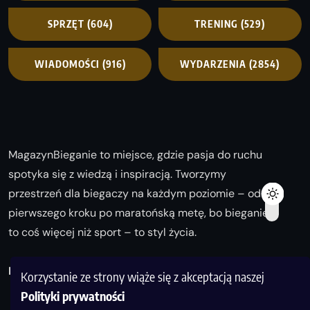
SPRZĘT
(604)
TRENING
(529)
WIADOMOŚCI
(916)
WYDARZENIA
(2854)
MagazynBieganie to miejsce, gdzie pasja do ruchu
spotyka się z wiedzą i inspiracją. Tworzymy
przestrzeń dla biegaczy na każdym poziomie – od
pierwszego kroku po maratońską metę, bo bieganie
to coś więcej niż sport – to styl życia.
Biegaj z nami i odkrywaj swoją najlepszą wersję!
Korzystanie ze strony wiąże się z akceptacją naszej
Polityki prywatności