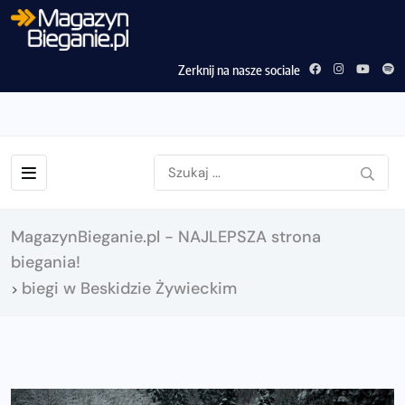
Zerknij na nasze sociale
MagazynBieganie.pl - NAJLEPSZA strona
biegania!
biegi w Beskidzie Żywieckim
>