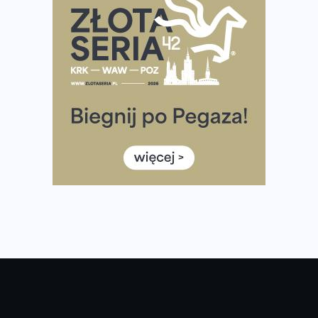
Największy Bieg Powstania Warszawskiego w historii.
Ponad 12 tysięcy uczestników pobiegło dla Bohaterów!
Tętno vs tempo – czym kierować się w bieganiu?
Co ma dużo białka? Produkty, które warto włączyć do
diety
Rozbiegany Olsztyn szykuje się na weekend z
półmaratonem
Już w tę sobotę 35. Bieg Powstania Warszawskiego.
Wystartuje rekordowa liczba uczestników