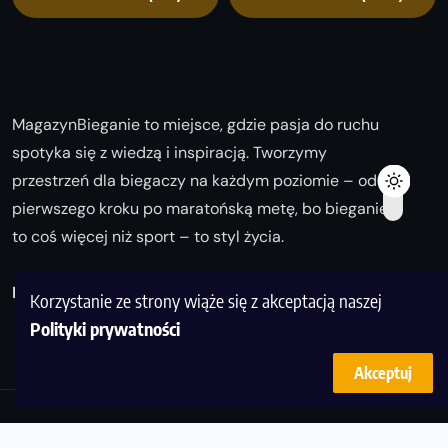
MagazynBieganie to miejsce, gdzie pasja do ruchu
spotyka się z wiedzą i inspiracją. Tworzymy
przestrzeń dla biegaczy na każdym poziomie – od
pierwszego kroku po maratońską metę, bo bieganie
to coś więcej niż sport – to styl życia.
Biegaj z nami i odkrywaj swoją najlepszą wersję!
Korzystanie ze strony wiąże się z akceptacją naszej
Polityki prywatności
Akceptuj
© Copyright 2025
magazynbieganie.pl
powered by