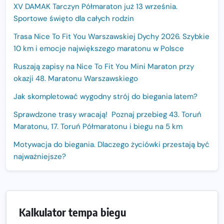
XV DAMAK Tarczyn Półmaraton już 13 września.
Sportowe święto dla całych rodzin
Trasa Nice To Fit You Warszawskiej Dychy 2026. Szybkie
10 km i emocje największego maratonu w Polsce
Ruszają zapisy na Nice To Fit You Mini Maraton przy
okazji 48. Maratonu Warszawskiego
Jak skompletować wygodny strój do biegania latem?
Sprawdzone trasy wracają! Poznaj przebieg 43. Toruń
Maratonu, 17. Toruń Półmaratonu i biegu na 5 km
Motywacja do biegania. Dlaczego życiówki przestają być
najważniejsze?
15. Półmaraton Dwóch Mostów. Jubileuszowa edycja z
rekordową pulą nagród i większym limitem uczestników
Trasa 48. Maratonu Warszawskiego odkryta.
Kalkulator tempa biegu
Sprawdzony przebieg i profil stworzony do szybkiego