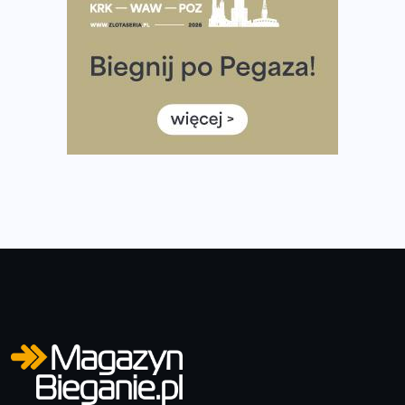
Co ma dużo białka? Produkty, które warto włączyć do
diety
Rozbiegany Olsztyn szykuje się na weekend z
półmaratonem
Już w tę sobotę 35. Bieg Powstania Warszawskiego.
Wystartuje rekordowa liczba uczestników