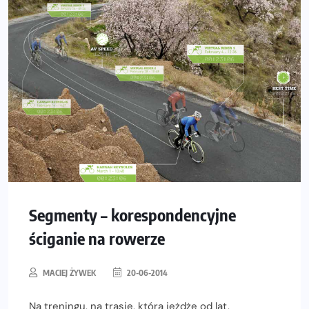
Segmenty – korespondencyjne
ściganie na rowerze
MACIEJ ŻYWEK
20-06-2014
Na treningu, na trasie, którą jeżdżę od lat,