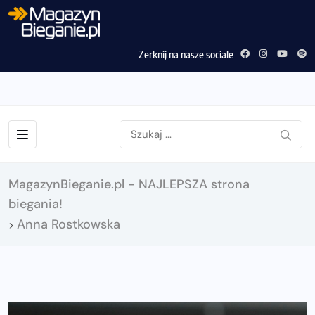
Zerknij na nasze sociale
MagazynBieganie.pl - NAJLEPSZA strona
biegania!
Anna Rostkowska
>