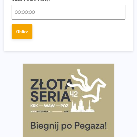
Polsce
Praska 5k Run gospodarzem Mistrzostw Polski
Największy Bieg Powstania Warszawskiego w historii.
Oblicz
Ponad 12 tysięcy uczestników pobiegło dla Bohaterów!
Tętno vs tempo – czym kierować się w bieganiu?
Co ma dużo białka? Produkty, które warto włączyć do
diety
Rozbiegany Olsztyn szykuje się na weekend z
półmaratonem
Już w tę sobotę 35. Bieg Powstania Warszawskiego.
Wystartuje rekordowa liczba uczestników
35. Bieg Powstania Warszawskiego – praktyczny
poradnik przed startem
Ile razy w tygodniu biegać? 3 treningi wystarczą? Jak