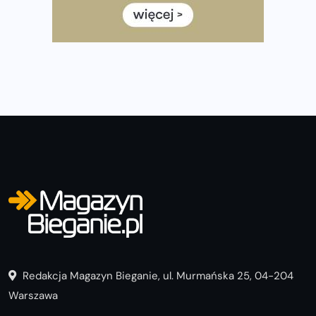
często biegać, żeby robić postępy
Już w ten weekend! Przed nami Nocny Portowy Maraton
i Półmaraton Szczeciński. Wszystko, co warto wiedzieć
Redakcja Magazyn Bieganie, ul. Murmańska 25, 04-204
Warszawa