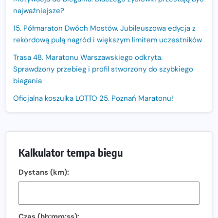
najważniejsze?
15. Półmaraton Dwóch Mostów. Jubileuszowa edycja z
rekordową pulą nagród i większym limitem uczestników
Trasa 48. Maratonu Warszawskiego odkryta.
Sprawdzony przebieg i profil stworzony do szybkiego
biegania
Oficjalna koszulka LOTTO 25. Poznań Maratonu!
Amazfit Balance 3: Kompleksowe narzędzie dla biegacza
i zawodnika Hyrox?
Regeneracja w bieganiu. Co warto o niej wiedzieć?
Kalkulator tempa biegu
Ostatnie wolne miejsca na jubileuszowy Bieg
Dystans (km):
Fabrykanta. Organizatorzy odkrywają trasę dzień po
dniu.
Złota Seria 42 rośnie. Coraz więcej maratończyków
wybiera wyzwanie trzech największych maratonów w
Czas (hh:mm:ss):