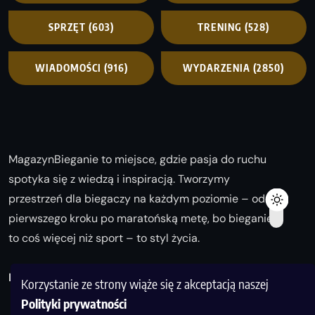
SPRZĘT
(603)
TRENING
(528)
WIADOMOŚCI
(916)
WYDARZENIA
(2850)
MagazynBieganie to miejsce, gdzie pasja do ruchu
spotyka się z wiedzą i inspiracją. Tworzymy
przestrzeń dla biegaczy na każdym poziomie – od
pierwszego kroku po maratońską metę, bo bieganie
to coś więcej niż sport – to styl życia.
Biegaj z nami i odkrywaj swoją najlepszą wersję!
Korzystanie ze strony wiąże się z akceptacją naszej
Polityki prywatności