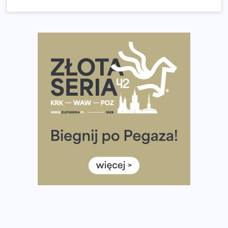
35. Bieg Powstania Warszawskiego – praktyczny
poradnik przed startem
Ile razy w tygodniu biegać? 3 treningi wystarczą? Jak
często biegać, żeby robić postępy
Już w ten weekend! Przed nami Nocny Portowy Maraton
i Półmaraton Szczeciński. Wszystko, co warto wiedzieć
European Marathon Classics – jak zweryfikować swój
wynik
Medal i koszulka 35. Biegu Powstania Warszawskiego. Na
listach startowych są jeszcze wolne miejsca
Jaki smartwatch dla biegaczy, którzy chcą też przy
okazji trenować pod HYROX?
Jak zaplanować domowe cardio bez przepełniania
mieszkania sprzętem