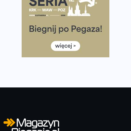
Tętno vs tempo – czym kierować się w bieganiu?
Co ma dużo białka? Produkty, które warto włączyć do
diety
Rozbiegany Olsztyn szykuje się na weekend z
półmaratonem
Już w tę sobotę 35. Bieg Powstania Warszawskiego.
Wystartuje rekordowa liczba uczestników