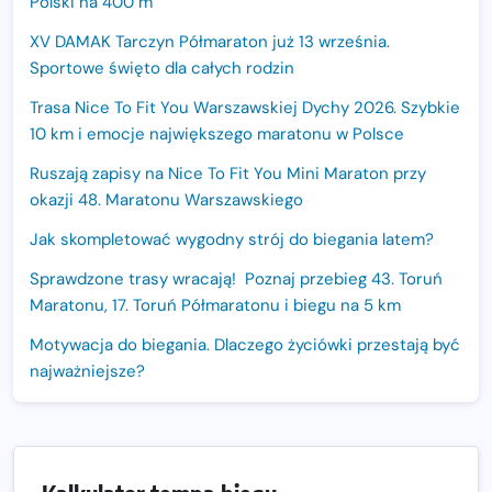
Polski na 400 m
XV DAMAK Tarczyn Półmaraton już 13 września.
Sportowe święto dla całych rodzin
Trasa Nice To Fit You Warszawskiej Dychy 2026. Szybkie
10 km i emocje największego maratonu w Polsce
Ruszają zapisy na Nice To Fit You Mini Maraton przy
okazji 48. Maratonu Warszawskiego
Jak skompletować wygodny strój do biegania latem?
Sprawdzone trasy wracają! Poznaj przebieg 43. Toruń
Maratonu, 17. Toruń Półmaratonu i biegu na 5 km
Motywacja do biegania. Dlaczego życiówki przestają być
najważniejsze?
15. Półmaraton Dwóch Mostów. Jubileuszowa edycja z
rekordową pulą nagród i większym limitem uczestników
Trasa 48. Maratonu Warszawskiego odkryta.