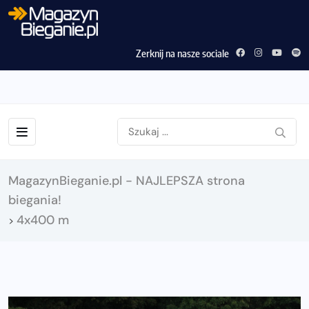
Zerknij na nasze sociale
MagazynBieganie.pl - NAJLEPSZA strona
biegania!
4x400 m
>