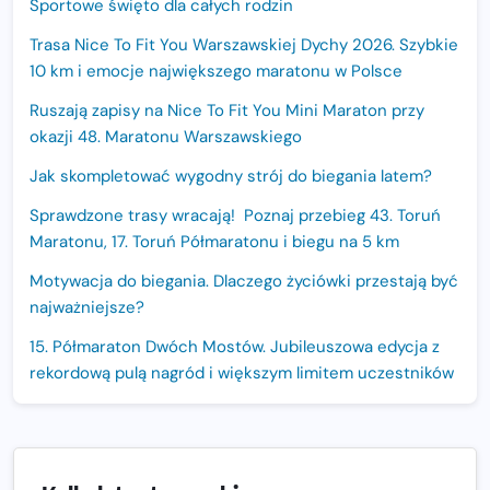
Sportowe święto dla całych rodzin
Trasa Nice To Fit You Warszawskiej Dychy 2026. Szybkie
10 km i emocje największego maratonu w Polsce
Ruszają zapisy na Nice To Fit You Mini Maraton przy
okazji 48. Maratonu Warszawskiego
Jak skompletować wygodny strój do biegania latem?
Sprawdzone trasy wracają! Poznaj przebieg 43. Toruń
Maratonu, 17. Toruń Półmaratonu i biegu na 5 km
Motywacja do biegania. Dlaczego życiówki przestają być
najważniejsze?
15. Półmaraton Dwóch Mostów. Jubileuszowa edycja z
rekordową pulą nagród i większym limitem uczestników
Trasa 48. Maratonu Warszawskiego odkryta.
Sprawdzony przebieg i profil stworzony do szybkiego
biegania