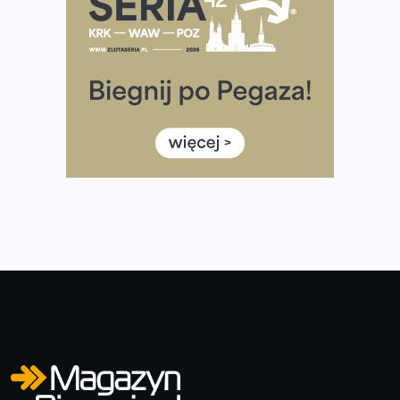
diety
Rozbiegany Olsztyn szykuje się na weekend z
półmaratonem
Już w tę sobotę 35. Bieg Powstania Warszawskiego.
Wystartuje rekordowa liczba uczestników
35. Bieg Powstania Warszawskiego – praktyczny
poradnik przed startem