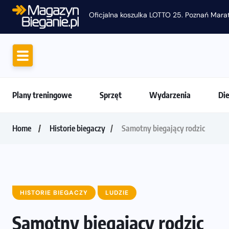
Plany treningowe
Sprzęt
Wydarzenia
Di
Home
Historie biegaczy
Samotny biegający rodzic
HISTORIE BIEGACZY
LUDZIE
Samotny biegający rodzic