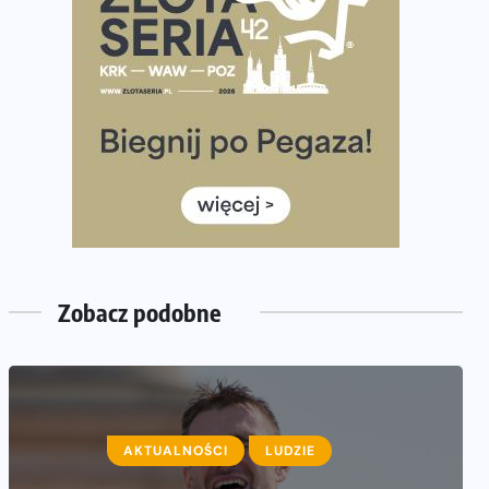
Już w ten weekend! Przed nami Nocny Portowy
Maraton i Półmaraton Szczeciński. Wszystko, co warto
wiedzieć
European Marathon Classics – jak zweryfikować swój
wynik
Medal i koszulka 35. Biegu Powstania Warszawskiego.
Na listach startowych są jeszcze wolne miejsca
Jaki smartwatch dla biegaczy, którzy chcą też przy
okazji trenować pod HYROX?
Jak zaplanować domowe cardio bez przepełniania
Zobacz podobne
mieszkania sprzętem
CZYTELNIA
AKTUALNOŚCI
HISTORIE BIEGACZY
LUDZIE