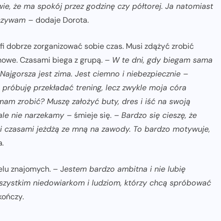
e, że ma spokój przez godzinę czy półtorej. Ja natomiast
poczywam
– dodaje Dorota.
fi dobrze zorganizować sobie czas. Musi zdążyć zrobić
mowe. Czasami biega z grupą.
– W te dni, gdy biegam sama
Najgorsza jest zima. Jest ciemno i niebezpiecznie –
róbuję przekładać trening, lecz zwykle moja córa
 mam zrobić? Muszę założyć buty, dres i iść na swoją
 ale nie narzekamy –
śmieje się.
–
Bardzo się cieszę, że
 i czasami jeżdżą ze mną na zawody. To bardzo motywuje,
a
.
elu znajomych. – J
estem bardzo ambitna i nie lubię
zystkim niedowiarkom i ludziom, którzy chcą spróbować
kończy
.