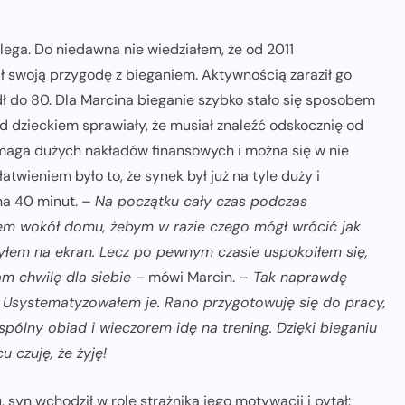
ega. Do niedawna nie wiedziałem, że od 2011
 swoją przygodę z bieganiem. Aktywnością zaraził go
dł do 80. Dla Marcina bieganie szybko stało się sposobem
ad dzieckiem sprawiały, że musiał znaleźć odskocznię od
ymaga dużych nakładów finansowych i można się w nie
twieniem było to, że synek był już na tyle duży i
na 40 minut.
– Na początku cały czas podczas
łem wokół domu, żebym w razie czego mógł wrócić jak
zyłem na ekran. Lecz po pewnym czasie uspokoiłem się,
am chwilę dla siebie –
mówi Marcin. –
Tak naprawdę
. Usystematyzowałem je. Rano przygotowuję się do pracy,
spólny obiad i wieczorem idę na trening. Dzięki bieganiu
 czuję, że żyję!
 syn wchodził w rolę strażnika jego motywacji i pytał: