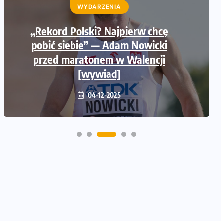
WYDARZENIA
LUDZIE
Po wypadku nigdy nie wrócił do
„Rekord Polski? Najpierw chcę
pełnej sprawności. A i tak został
pobić siebie” — Adam Nowicki
Mistrzem Olimpijskim [Murray
przed maratonem w Walencji
[wywiad]
Halberg]
04-12-2025
28-11-2025