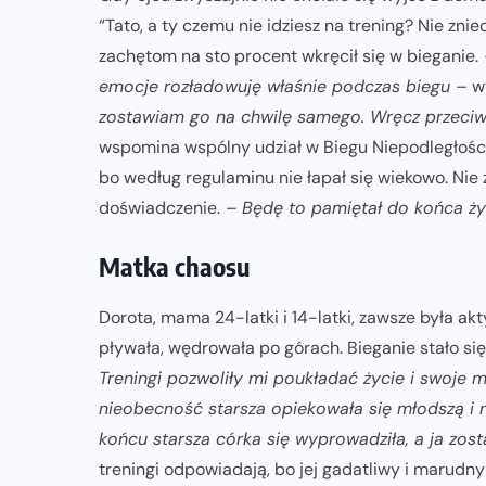
“Tato, a ty czemu nie idziesz na trening? Nie znie
zachętom na sto procent wkręcił się w bieganie.
emocje rozładowuję właśnie podczas biegu –
w
zostawiam go na chwilę samego. Wręcz przeciw
wspomina wspólny udział w Biegu Niepodległości. 
bo według regulaminu nie łapał się wiekowo. Nie ż
doświadczenie.
– Będę to pamiętał do końca ż
Matka chaosu
Dorota, mama 24-latki i 14-latki, zawsze była ak
pływała, wędrowała po górach. Bieganie stało się
Treningi pozwoliły mi poukładać życie i swoje 
nieobecność starsza opiekowała się młodszą i 
końcu s
tarsza córka się wyprowadziła, a ja zos
treningi odpowiadają, bo jej gadatliwy i marudn