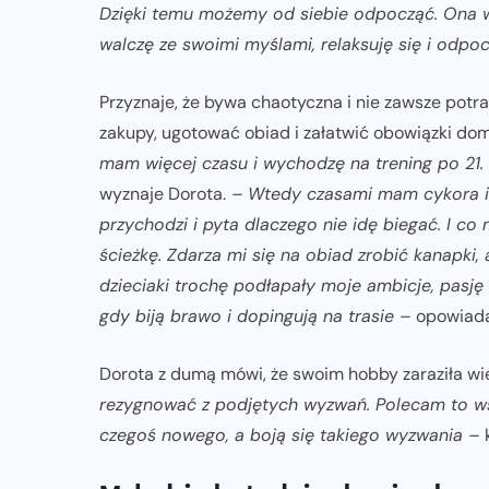
Dzięki temu możemy od siebie odpocząć. Ona wi
walczę ze swoimi myślami, relaksuję się i od
Przyznaje, że bywa chaotyczna i nie zawsze potra
zakupy, ugotować obiad i załatwić obowiązki do
mam więcej czasu i wychodzę na trening po 21. 
wyznaje Dorota.
– Wtedy czasami mam cykora i p
przychodzi i pyta dlaczego nie idę biegać. I co
ścieżkę. Zdarza mi się na obiad zrobić kanapki,
dzieciaki trochę podłapały moje ambicje, pasję
gdy biją brawo i dopingują na trasie –
opowiad
Dorota z dumą mówi, że swoim hobby zaraziła wi
rezygnować z podjętych wyzwań. Polecam to ws
czegoś nowego, a boją się takiego wyzwania –