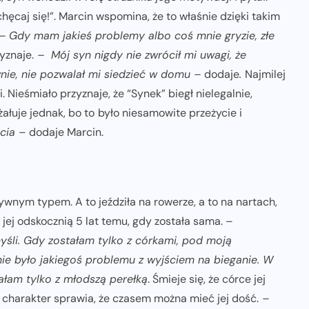
chęcaj się!”. Marcin wspomina, że to właśnie dzięki takim
– Gdy mam jakieś problemy albo coś mnie gryzie, złe
yznaje.
– Mój syn nigdy nie zwrócił mi uwagi, że
nie, nie pozwalał mi siedzieć w domu –
dodaje
.
Najmilej
Nieśmiało przyznaje, że “Synek” biegł nielegalnie,
ałuje jednak, bo to
było niesamowite przeżycie i
ycia
– dodaje Marcin.
tywnym typem. A to jeździła na rowerze, a to na nartach,
 jej odskocznią 5 lat temu, gdy została sama. –
myśli. Gdy zostałam tylko z córkami, pod moją
nie było jakiegoś problemu z wyjściem na bieganie. W
tałam tylko z młodszą perełką
. Śmieje się, że córce jej
y charakter sprawia, że czasem można mieć jej dość.
–