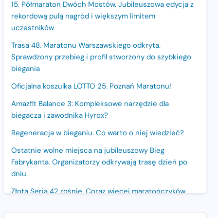
15. Półmaraton Dwóch Mostów. Jubileuszowa edycja z
rekordową pulą nagród i większym limitem
uczestników
Trasa 48. Maratonu Warszawskiego odkryta.
Sprawdzony przebieg i profil stworzony do szybkiego
biegania
Oficjalna koszulka LOTTO 25. Poznań Maratonu!
Amazfit Balance 3: Kompleksowe narzędzie dla
biegacza i zawodnika Hyrox?
Regeneracja w bieganiu. Co warto o niej wiedzieć?
Ostatnie wolne miejsca na jubileuszowy Bieg
Fabrykanta. Organizatorzy odkrywają trasę dzień po
dniu.
Złota Seria 42 rośnie. Coraz więcej maratończyków
wybiera wyzwanie trzech największych maratonów w
Polsce