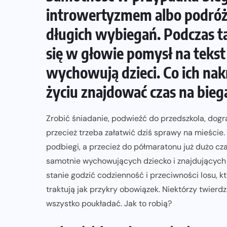
introwertyzmem albo podróż
długich wybiegań. Podczas t
HISTORIE BIEGACZY
się w głowie pomysł na tekst
Maraton – ile ma km? Historia
wychowują dzieci. Co ich n
królewskiego dystansu
życiu znajdować czas na biega
24-04-2026
Zrobić śniadanie, podwieźć do przedszkola, dogr
przecież trzeba załatwić dziś sprawy na mieście.
podbiegi, a przecież do półmaratonu już dużo cza
samotnie wychowujących dziecko i znajdujących c
stanie godzić codzienność i przeciwności losu, kt
traktują jak przykry obowiązek. Niektórzy twierdz
wszystko poukładać. Jak to robią?