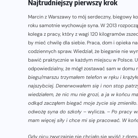
Najtrudniejszy pierwszy krok
Marcin z Warszawy to mój serdeczny, biegowy kol
roku samotnie wychowuje syna. W 2013 rozpoczął
kolega z pracy, który z wagi 120 kilogramów zsze
by mieć chwilę dla siebie. Praca, dom i opieka n
codziennych spraw. Wiedział, że bieganie nie w
bawić praktycznie w każdym miejscu w Polsce. Uła
odpowiedzialny, że mógł zostawać sam w domu 
biegu/marszu trzymałem telefon w ręku i krąży
najszybciej. Denerwowałem się i non stop patr
wiedziałem, że nic mu nie grozi, a ja w końcu m
odkąd zacząłem biegać moje życie się zmieniło
odwożę syna do szkoły –
wylicza
. – Po pracy w
mam więcej siły i chce mi się pracować. W końcu
Gdy ojcu zwyczajnie nie chciało się wyjść z domu,