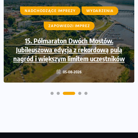
NADCHODZĄCE IMPREZY
NADCHODZĄCE IMPREZY
WYDARZENIA
WYDARZENIA
ZAPOWIEDZI IMPREZ
ZAPOWIEDZI IMPREZ
Trasa 48. Maratonu Warszawskiego
15. Półmaraton Dwóch Mostów.
Jubileuszowa edycja z rekordową pulą
odkryta. Sprawdzony przebieg i profil
nagród i większym limitem uczestników
stworzony do szybkiego biegania
05-08-2026
05-08-2026