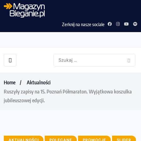
Zerknij na nasze sociale
Home
Aktualności
Ruszyły zapisy na 15. Poznań Półmaraton. Wyjątkowa koszulka
jubileuszowej edycji.
AKTUALNOŚCI
POLECANE
PROMOCJE
SLIDER