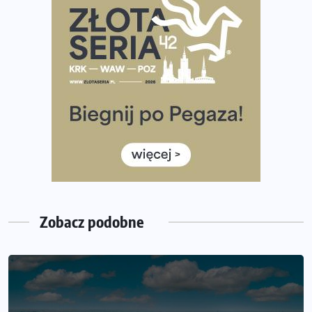
półmaratonem
Już w tę sobotę 35. Bieg Powstania Warszawskiego.
Wystartuje rekordowa liczba uczestników
35. Bieg Powstania Warszawskiego – praktyczny
poradnik przed startem
Ile razy w tygodniu biegać? 3 treningi wystarczą? Jak
często biegać, żeby robić postępy
Już w ten weekend! Przed nami Nocny Portowy Maraton
i Półmaraton Szczeciński. Wszystko, co warto wiedzieć
Zobacz podobne