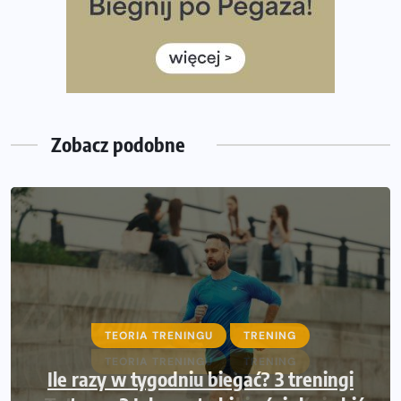
Ile razy w tygodniu biegać? 3 treningi wystarczą? Jak
często biegać, żeby robić postępy
Już w ten weekend! Przed nami Nocny Portowy Maraton
i Półmaraton Szczeciński. Wszystko, co warto wiedzieć
Zobacz podobne
TEORIA TRENINGU
TRENING
Ile razy w tygodniu biegać? 3 treningi