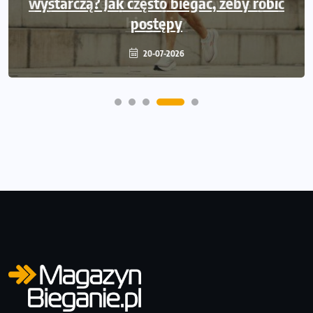
wystarczą? Jak często biegać, żeby robić
postępy
20-07-2026