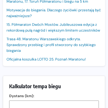
Maratonu, 17. Toruń Półmaratonu i biegu na 5 km
Motywacja do biegania. Dlaczego życiówki przestają być
najważniejsze?
15. Półmaraton Dwóch Mostów. Jubileuszowa edycja z
rekordową pulą nagród i większym limitem uczestników
Trasa 48. Maratonu Warszawskiego odkryta.
Sprawdzony przebieg i profil stworzony do szybkiego
biegania
Oficjalna koszulka LOTTO 25. Poznań Maratonu!
Amazfit Balance 3: Kompleksowe narzędzie dla biegacza
i zawodnika Hyrox?
Regeneracja w bieganiu. Co warto o niej wiedzieć?
Kalkulator tempa biegu
Ostatnie wolne miejsca na jubileuszowy Bieg
Dystans (km):
Fabrykanta. Organizatorzy odkrywają trasę dzień po
dniu.