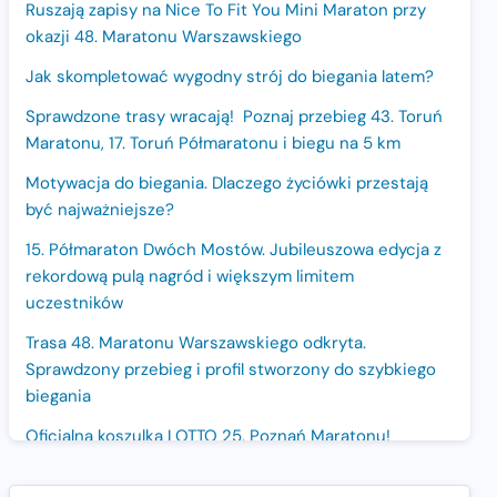
Ruszają zapisy na Nice To Fit You Mini Maraton przy
okazji 48. Maratonu Warszawskiego
Jak skompletować wygodny strój do biegania latem?
Sprawdzone trasy wracają! Poznaj przebieg 43. Toruń
Maratonu, 17. Toruń Półmaratonu i biegu na 5 km
Motywacja do biegania. Dlaczego życiówki przestają
być najważniejsze?
15. Półmaraton Dwóch Mostów. Jubileuszowa edycja z
rekordową pulą nagród i większym limitem
uczestników
Trasa 48. Maratonu Warszawskiego odkryta.
Sprawdzony przebieg i profil stworzony do szybkiego
biegania
Oficjalna koszulka LOTTO 25. Poznań Maratonu!
Amazfit Balance 3: Kompleksowe narzędzie dla