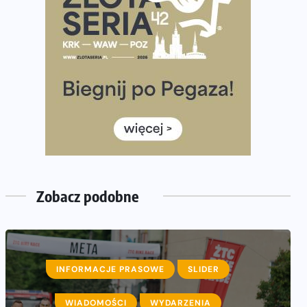
półmaratonem
Już w tę sobotę 35. Bieg Powstania Warszawskiego.
Wystartuje rekordowa liczba uczestników
35. Bieg Powstania Warszawskiego – praktyczny
poradnik przed startem
Ile razy w tygodniu biegać? 3 treningi wystarczą? Jak
często biegać, żeby robić postępy
Już w ten weekend! Przed nami Nocny Portowy
Maraton i Półmaraton Szczeciński. Wszystko, co warto
wiedzieć
Zobacz podobne
INFORMACJE PRASOWE
SLIDER
WIADOMOŚCI
WYDARZENIA