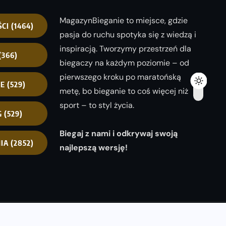
MagazynBieganie to miejsce, gdzie
ŚCI
(1464)
pasja do ruchu spotyka się z wiedzą i
inspiracją. Tworzymy przestrzeń dla
(366)
biegaczy na każdym poziomie – od
pierwszego kroku po maratońską
NE
(529)
metę, bo bieganie to coś więcej niż
sport – to styl życia.
G
(529)
Biegaj z nami i odkrywaj swoją
IA
(2852)
najlepszą wersję!
opyright 2025
magazynbieganie.pl
powered by
FoolProofSoft