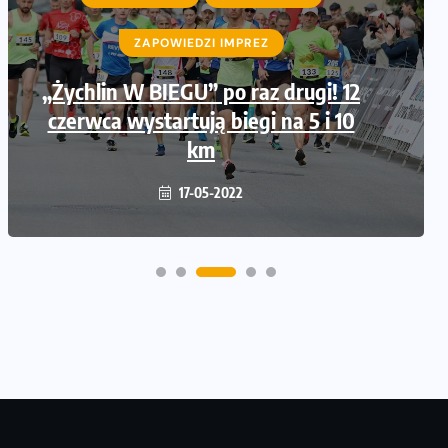
ZAPOWIEDZI IMPREZ
„Żychlin W BIEGU” po raz drugi! 12
czerwca wystartują biegi na 5 i 10
km
17-05-2022