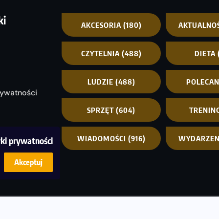
ki
AKCESORIA
(180)
AKTUALNO
CZYTELNIA
(488)
DIETA
LUDZIE
(488)
POLECA
rywatności
SPRZĘT
(604)
TRENIN
WIADOMOŚCI
(916)
WYDARZEN
yki prywatności
Akceptuj
© C