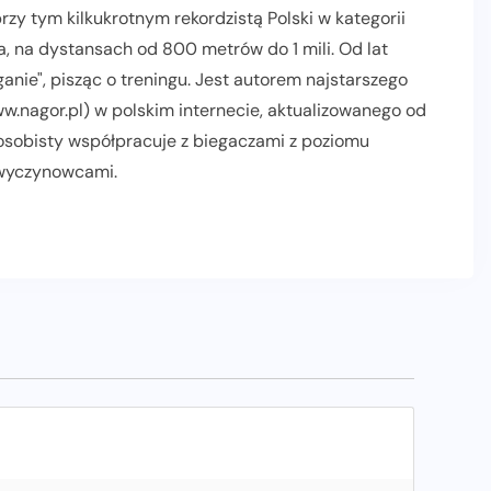
zy tym kilkukrotnym rekordzistą Polski w kategorii
, na dystansach od 800 metrów do 1 mili. Od lat
nie", pisząc o treningu. Jest autorem najstarszego
.nagor.pl) w polskim internecie, aktualizowanego od
 osobisty współpracuje z biegaczami z poziomu
 wyczynowcami.
AKTUALNOŚCI
INFORMACJE PRASOWE
POLECANE
PROMOCJE
RELACJE Z BIEGÓW
SLIDER