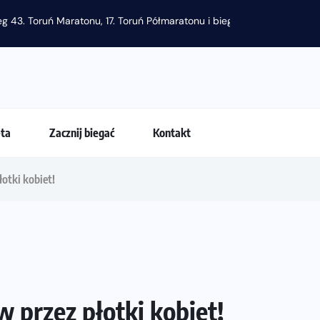
g 43. Toruń Maratonu, 17. Toruń Półmaratonu i biegu na 5 km
eta
Zacznij biegać
Kontakt
otki kobiet!
 przez płotki kobiet!