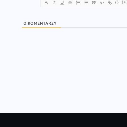
{}
[+
WIADOMOŚCI
0
KOMENTARZY
u
Natalia Kaczmarek i Ewa Swoboda
z nowymi rekordami!
16-07-2023