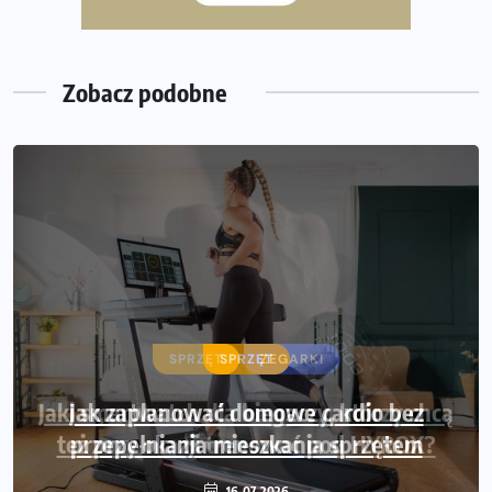
35. Bieg Powstania Warszawskiego – praktyczny
poradnik przed startem
Zobacz podobne
SPRZĘT
Jak zaplanować domowe cardio bez
przepełniania mieszkania sprzętem
16-07-2026