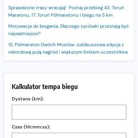
Sprawdzone trasy wracają! Poznaj przebieg 43. Toruń
Maratonu, 17. Toruń Półmaratonu i biegu na 5 km
Motywacja do biegania. Dlaczego życiówki przestają być
najważniejsze?
15. Półmaraton Dwóch Mostów. Jubileuszowa edycja z
rekordową pulą nagród i większym limitem uczestników
Trasa 48. Maratonu Warszawskiego odkryta.
Sprawdzony przebieg i profil stworzony do szybkiego
biegania
Kalkulator tempa biegu
Oficjalna koszulka LOTTO 25. Poznań Maratonu!
Dystans (km):
Amazfit Balance 3: Kompleksowe narzędzie dla biegacza
i zawodnika Hyrox?
Regeneracja w bieganiu. Co warto o niej wiedzieć?
Czas (hh:mm:ss):
Ostatnie wolne miejsca na jubileuszowy Bieg
Fabrykanta. Organizatorzy odkrywają trasę dzień po