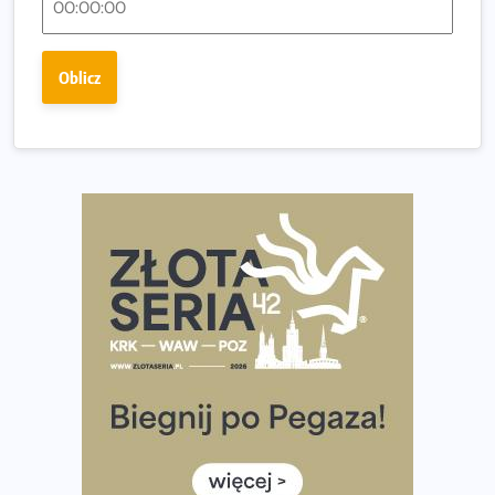
dniu.
Złota Seria 42 rośnie. Coraz więcej maratończyków
Oblicz
wybiera wyzwanie trzech największych maratonów w
Polsce
Praska 5k Run gospodarzem Mistrzostw Polski
Największy Bieg Powstania Warszawskiego w historii.
Ponad 12 tysięcy uczestników pobiegło dla Bohaterów!
Tętno vs tempo – czym kierować się w bieganiu?
Co ma dużo białka? Produkty, które warto włączyć do
diety
Rozbiegany Olsztyn szykuje się na weekend z
półmaratonem
Już w tę sobotę 35. Bieg Powstania Warszawskiego.
Wystartuje rekordowa liczba uczestników