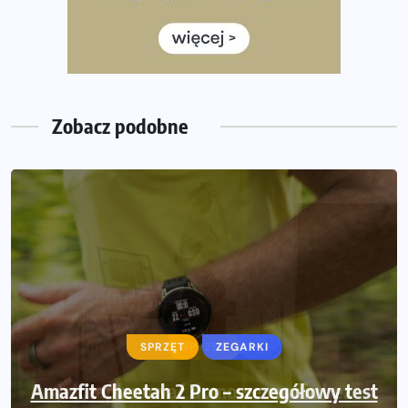
Wystartuje rekordowa liczba uczestników
35. Bieg Powstania Warszawskiego – praktyczny
poradnik przed startem
Zobacz podobne
SPRZĘT
ZEGARKI
Amazfit Cheetah 2 Pro – szczegółowy test