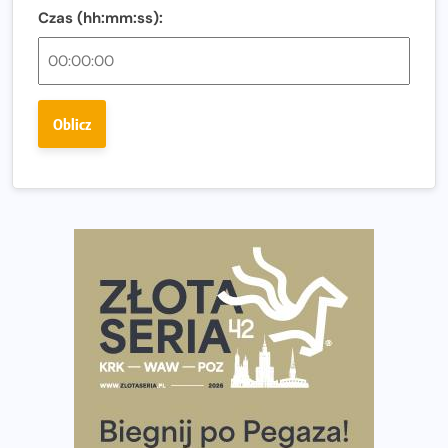
Czas (hh:mm:ss):
Ostatnie wolne miejsca na jubileuszowy Bieg
Fabrykanta. Organizatorzy odkrywają trasę dzień po
dniu.
Złota Seria 42 rośnie. Coraz więcej maratończyków
Oblicz
wybiera wyzwanie trzech największych maratonów w
Polsce
Praska 5k Run gospodarzem Mistrzostw Polski
Największy Bieg Powstania Warszawskiego w historii.
Ponad 12 tysięcy uczestników pobiegło dla Bohaterów!
Tętno vs tempo – czym kierować się w bieganiu?
Co ma dużo białka? Produkty, które warto włączyć do
diety
Rozbiegany Olsztyn szykuje się na weekend z
półmaratonem
Już w tę sobotę 35. Bieg Powstania Warszawskiego.