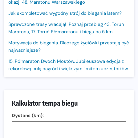
okazji 48. Maratonu Warszawskiego
Jak skompletować wygodny strój do biegania latem?
Sprawdzone trasy wracają! Poznaj przebieg 43. Toruń
Maratonu, 17. Toruń Półmaratonu i biegu na 5 km
Motywacja do biegania. Dlaczego życiówki przestają być
najważniejsze?
15. Półmaraton Dwóch Mostów. Jubileuszowa edycja z
rekordową pulą nagród i większym limitem uczestników
Trasa 48. Maratonu Warszawskiego odkryta.
Sprawdzony przebieg i profil stworzony do szybkiego
biegania
Kalkulator tempa biegu
Oficjalna koszulka LOTTO 25. Poznań Maratonu!
Dystans (km):
Amazfit Balance 3: Kompleksowe narzędzie dla biegacza
i zawodnika Hyrox?
Regeneracja w bieganiu. Co warto o niej wiedzieć?