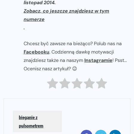
listopad 2014.
Zobacz, co jeszcze znajdziesz w tym
numerze
.
Chcesz być zawsze na bieżąco? Polub nas na
Facebooku
. Codzienną dawkę motywacji
znajdziesz także na naszym
Instagramie
! Psst...
Ocenisz nasz artykuł? 😉
bieganie z
pulsometrem