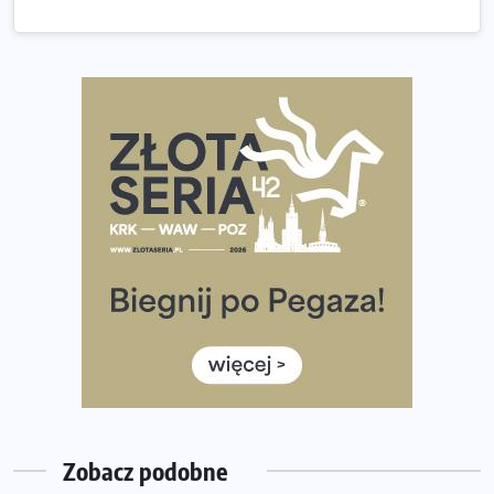
Złota Seria 42 rośnie. Coraz więcej maratończyków
wybiera wyzwanie trzech największych maratonów w
Polsce
Praska 5k Run gospodarzem Mistrzostw Polski
Największy Bieg Powstania Warszawskiego w historii.
Ponad 12 tysięcy uczestników pobiegło dla Bohaterów!
Tętno vs tempo – czym kierować się w bieganiu?
Co ma dużo białka? Produkty, które warto włączyć do
diety
Rozbiegany Olsztyn szykuje się na weekend z
półmaratonem
Już w tę sobotę 35. Bieg Powstania Warszawskiego.
Wystartuje rekordowa liczba uczestników
Zobacz podobne