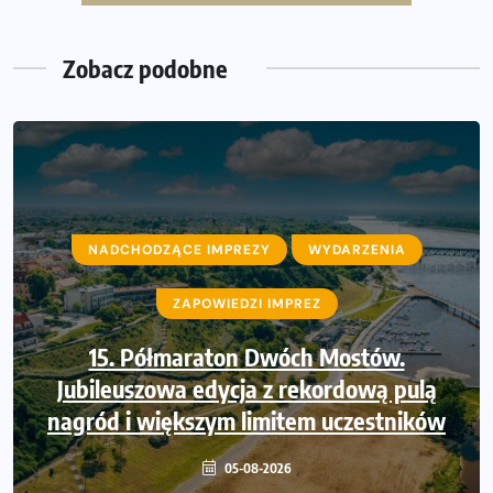
i Półmaraton Szczeciński. Wszystko, co warto wiedzieć
Zobacz podobne
NADCHODZĄCE IMPREZY
NADCHODZĄCE IMPREZY
WYDARZENIA
WYDARZENIA
ZAPOWIEDZI IMPREZ
ZAPOWIEDZI IMPREZ
Trasa 48. Maratonu Warszawskiego
15. Półmaraton Dwóch Mostów.
Jubileuszowa edycja z rekordową pulą
odkryta. Sprawdzony przebieg i profil
nagród i większym limitem uczestników
stworzony do szybkiego biegania
05-08-2026
05-08-2026