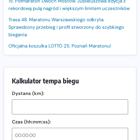
15. Półmaraton Dwóch Mostów. Jubileuszowa edycja z
rekordową pulą nagród i większym limitem uczestników
Trasa 48. Maratonu Warszawskiego odkryta.
Sprawdzony przebieg i profil stworzony do szybkiego
biegania
Oficjalna koszulka LOTTO 25. Poznań Maratonu!
Amazfit Balance 3: Kompleksowe narzędzie dla biegacza
i zawodnika Hyrox?
Regeneracja w bieganiu. Co warto o niej wiedzieć?
Kalkulator tempa biegu
Ostatnie wolne miejsca na jubileuszowy Bieg
Dystans (km):
Fabrykanta. Organizatorzy odkrywają trasę dzień po
dniu.
Złota Seria 42 rośnie. Coraz więcej maratończyków
wybiera wyzwanie trzech największych maratonów w
Czas (hh:mm:ss):
Polsce
Praska 5k Run gospodarzem Mistrzostw Polski