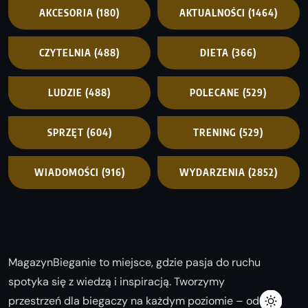
AKCESORIA
(180)
AKTUALNOŚCI
(1464)
CZYTELNIA
(488)
DIETA
(366)
LUDZIE
(488)
POLECANE
(529)
SPRZĘT
(604)
TRENING
(529)
WIADOMOŚCI
(916)
WYDARZENIA
(2852)
MagazynBieganie to miejsce, gdzie pasja do ruchu
spotyka się z wiedzą i inspiracją. Tworzymy
przestrzeń dla biegaczy na każdym poziomie – od