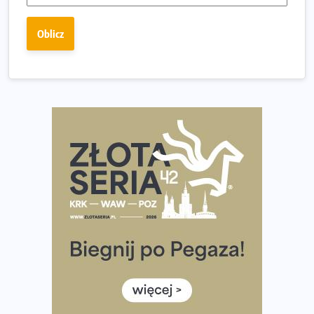
Największy Bieg Powstania Warszawskiego w historii.
Oblicz
Ponad 12 tysięcy uczestników pobiegło dla Bohaterów!
Tętno vs tempo – czym kierować się w bieganiu?
Co ma dużo białka? Produkty, które warto włączyć do
diety
Rozbiegany Olsztyn szykuje się na weekend z
półmaratonem
Już w tę sobotę 35. Bieg Powstania Warszawskiego.
Wystartuje rekordowa liczba uczestników
35. Bieg Powstania Warszawskiego – praktyczny
poradnik przed startem
Ile razy w tygodniu biegać? 3 treningi wystarczą? Jak
często biegać, żeby robić postępy
Już w ten weekend! Przed nami Nocny Portowy Maraton