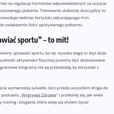
nież na regulację hormonów odpowiedzialnych za uczucie
spożywanego jedzenia. Trenowanie ulubionej dyscypliny to
 powoduje nadmiar kortyzolu zaburzającego m.in.
do zwiększenia ilości spożywanego pokarmu.
awiać sportu” – to mit!
 powinny uprawiać sportu, bo np. wysoka waga to zbyt duże
ensywność aktywności fizycznej powinny być dostosowane
ogramowe kilogramy nie są przeszkodą, by korzystać z
.
ięcie wymarzonej sylwetki, lecz przede wszystkim droga do
j podcastu „
Wygrywaj Zdrowie
” i przekonaj się, jak wiele
rening i bieganie, które staje się stylem życia!