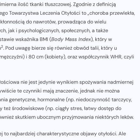
mierna ilość tkanki tłuszczowej. Zgodnie z definicją
ego Towarzystwa Leczenia Otyłości to „choroba przewlekła,
skłonnością do nawrotów, prowadząca do wielu
h, jak i psychologicznych, społecznych, a także
dstawie wskaźnika BMI (
Body Mass Index
), który w
2
m
. Pod uwagę bierze się również obwód talii, który u
ężczyźni) i 80 cm (kobiety), oraz współczynnik WHR, czyli
ściowa nie jest jedynie wynikiem spożywania nadmiernej
zywiście te czynniki mają znaczenie, jednak nie można
ia genetyczne, hormonalne (np. niedoczynność tarczycy,
y też środowiskowe (np. ciągły stres, łatwy dostęp do
ównież skutkiem ubocznym przyjmowania niektórych leków.
j to najbardziej charakterystyczne objawy otyłości. Ale