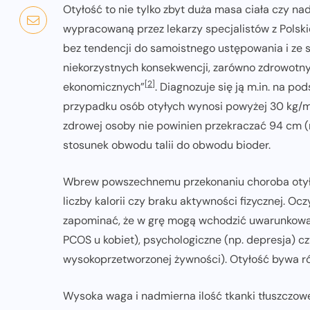
Otyłość to nie tylko zbyt duża masa ciała czy nad
wypracowaną przez lekarzy specjalistów z Polski
bez tendencji do samoistnego ustępowania i ze 
niekorzystnych konsekwencji, zarówno zdrowotnyc
[2]
ekonomicznych”
. Diagnozuje się ją m.in. na po
przypadku osób otyłych wynosi powyżej 30 kg/
zdrowej osoby nie powinien przekraczać 94 cm (m
stosunek obwodu talii do obwodu bioder.
Wbrew powszechnemu przekonaniu choroba otyło
liczby kalorii czy braku aktywności fizycznej. Oc
zapominać, że w grę mogą wchodzić uwarunkowan
PCOS u kobiet), psychologiczne (np. depresja) cz
wysokoprzetworzonej żywności). Otyłość bywa r
Wysoka waga i nadmierna ilość tkanki tłuszczowe