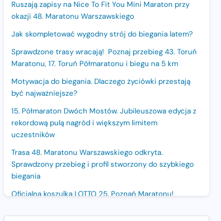
Ruszają zapisy na Nice To Fit You Mini Maraton przy
okazji 48. Maratonu Warszawskiego
Jak skompletować wygodny strój do biegania latem?
Sprawdzone trasy wracają! Poznaj przebieg 43. Toruń
Maratonu, 17. Toruń Półmaratonu i biegu na 5 km
Motywacja do biegania. Dlaczego życiówki przestają
być najważniejsze?
15. Półmaraton Dwóch Mostów. Jubileuszowa edycja z
rekordową pulą nagród i większym limitem
uczestników
Trasa 48. Maratonu Warszawskiego odkryta.
Sprawdzony przebieg i profil stworzony do szybkiego
biegania
Oficjalna koszulka LOTTO 25. Poznań Maratonu!
Amazfit Balance 3: Kompleksowe narzędzie dla