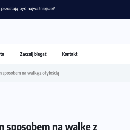
 przestają być najważniejsze?
eta
Zacznij biegać
Kontakt
 sposobem na walkę z otyłością
m sposobem na walkę z