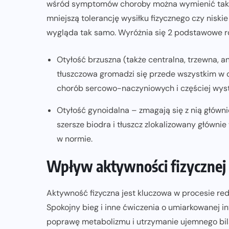
wśród symptomów choroby można wymienić także
mniejszą tolerancję wysiłku fizycznego czy niski
wygląda tak samo. Wyróżnia się 2 podstawowe r
ZDROWIE I MOTYWACJA
i
Strefy tętna w bieganiu – po co je
Otyłość brzuszna (także centralna, trzewna, 
tłuszczowa gromadzi się przede wszystkim w o
wyznaczać?
chorób sercowo-naczyniowych i częściej wys
21-06-2026
Otyłość gynoidalna – zmagają się z nią główni
szersze biodra i tłuszcz zlokalizowany główni
w normie.
Wpływ aktywności fizycznej 
Aktywność fizyczna jest kluczowa w procesie red
Spokojny bieg i inne ćwiczenia o umiarkowanej i
poprawę metabolizmu i utrzymanie ujemnego bil