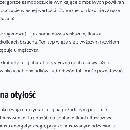
: gorsze samopoczucie wynikające z możliwych powikłań,
e poczucie własnej wartości. Co ważne, otyłość nie zawsze
odzaje:
androgenowa) – jak sama nazwa wskazuje, tkanka
kolicach brzucha. Ten typ wiąże się z wyższym ryzykiem
tępuje u mężczyzn.
e kobiety, a jej charakterystyczną cechą są wyraźnie
e w okolicach pośladków i ud. Obwód talii może pozostawać
na otyłość
ukcji wagi i utrzymania jej na pożądanym poziomie.
ntensywności to sposób na spalanie tkanki tłuszczowej,
ansu energetycznego, przy zbilansowanym odżywianiu.