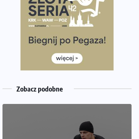
półmaratonem
Już w tę sobotę 35. Bieg Powstania Warszawskiego.
Wystartuje rekordowa liczba uczestników
35. Bieg Powstania Warszawskiego – praktyczny
poradnik przed startem
Ile razy w tygodniu biegać? 3 treningi wystarczą? Jak
często biegać, żeby robić postępy
Już w ten weekend! Przed nami Nocny Portowy
Maraton i Półmaraton Szczeciński. Wszystko, co warto
wiedzieć
Zobacz podobne