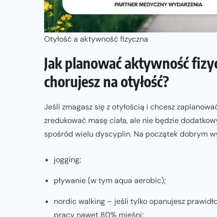
Otyłość a aktywność fizyczna
Jak planować aktywność fizyc
chorujesz na otyłość?
Jeśli zmagasz się z otyłością i chcesz zaplanow
zredukować masę ciała, ale nie będzie dodatko
spośród wielu dyscyplin. Na początek dobrym 
jogging;
pływanie (w tym aqua aerobic);
nordic walking – jeśli tylko opanujesz prawi
pracy nawet 80% mięśni;