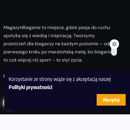
MagazynBieganie to miejsce, gdzie pasja do ruchu
spotyka się z wiedzą i inspiracją. Tworzymy
przestrzeń dla biegaczy na każdym poziomie – od
pierwszego kroku po maratońską metę, bo bieganie
to coś więcej niż sport – to styl życia.
Biegaj z nami i odkrywaj swoją najlepszą wersję!
Korzystanie ze strony wiąże się z akceptacją naszej
Polityki prywatności
Akceptuj
© Copyright 2025
magazynbieganie.pl
powered by
FoolProofSoft