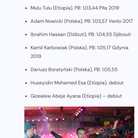
Mulu Tulu (Etiopia), PB: 1.03,44 Piła 2019
Adam Nowicki (Polska), PB: 1.03,57 Venlo 2017
Ibrahim Hassan (Dżibuti), PB: 1.04,55 Djibouti
Kamil Karbowiak (Polska), PB: 1.05,17 Gdynia
2019
Dariusz Boratyński (Polska), PB: 1.05,55
Huseyidin Mohamed Esa (Etiopia), debiut
Gizealew Abeje Ayana (Etiopia) – debiut