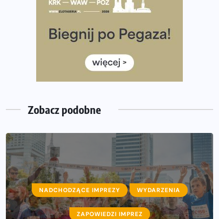
Co ma dużo białka? Produkty, które warto włączyć do
diety
Rozbiegany Olsztyn szykuje się na weekend z
półmaratonem
Już w tę sobotę 35. Bieg Powstania Warszawskiego.
Wystartuje rekordowa liczba uczestników
Zobacz podobne
NADCHODZĄCE IMPREZY
WYDARZENIA
ZAPOWIEDZI IMPREZ