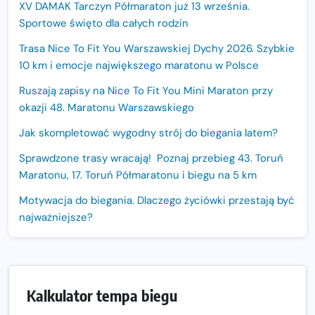
XV DAMAK Tarczyn Półmaraton już 13 września.
Sportowe święto dla całych rodzin
Trasa Nice To Fit You Warszawskiej Dychy 2026. Szybkie
10 km i emocje największego maratonu w Polsce
Ruszają zapisy na Nice To Fit You Mini Maraton przy
okazji 48. Maratonu Warszawskiego
Jak skompletować wygodny strój do biegania latem?
Sprawdzone trasy wracają! Poznaj przebieg 43. Toruń
Maratonu, 17. Toruń Półmaratonu i biegu na 5 km
Motywacja do biegania. Dlaczego życiówki przestają być
najważniejsze?
15. Półmaraton Dwóch Mostów. Jubileuszowa edycja z
rekordową pulą nagród i większym limitem uczestników
Trasa 48. Maratonu Warszawskiego odkryta.
Kalkulator tempa biegu
Sprawdzony przebieg i profil stworzony do szybkiego