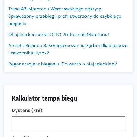
Trasa 48. Maratonu Warszawskiego odkryta.
Sprawdzony przebieg i profil stworzony do szybkiego
biegania
Oficjalna koszulka LOTTO 25. Poznań Maratonu!
Amazfit Balance 3: Kompleksowe narzędzie dla biegacza
i zawodnika Hyrox?
Regeneracja w bieganiu. Co warto o niej wiedzieć?
Ostatnie wolne miejsca na jubileuszowy Bieg
Fabrykanta. Organizatorzy odkrywają trasę dzień po
dniu.
Kalkulator tempa biegu
Złota Seria 42 rośnie. Coraz więcej maratończyków
wybiera wyzwanie trzech największych maratonów w
Dystans (km):
Polsce
Praska 5k Run gospodarzem Mistrzostw Polski