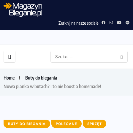
Zerknij na nasze sociale
Home
Buty do biegania
Nowa pianka w butach? I to nie boost a homemade!
BUTY DO BIEGANIA
POLECANE
SPRZĘT