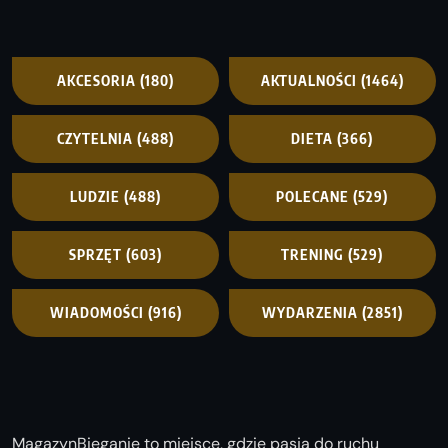
AKCESORIA
(180)
AKTUALNOŚCI
(1464)
CZYTELNIA
(488)
DIETA
(366)
LUDZIE
(488)
POLECANE
(529)
SPRZĘT
(603)
TRENING
(529)
WIADOMOŚCI
(916)
WYDARZENIA
(2851)
MagazynBieganie to miejsce, gdzie pasja do ruchu