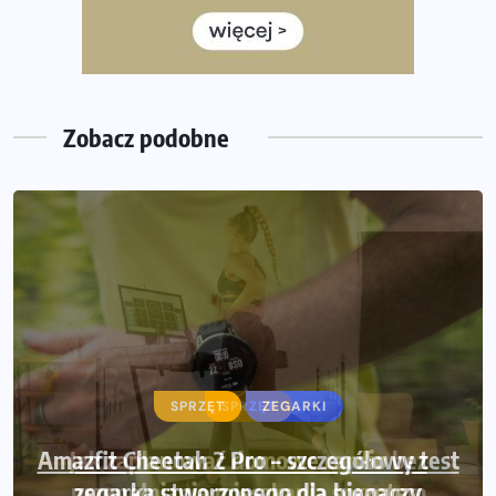
European Marathon Classics – jak zweryfikować swój
wynik
Medal i koszulka 35. Biegu Powstania Warszawskiego. Na
listach startowych są jeszcze wolne miejsca
Zobacz podobne
SPRZĘT
ZEGARKI
Amazfit Cheetah 2 Pro – szczegółowy test
zegarka stworzonego dla biegaczy