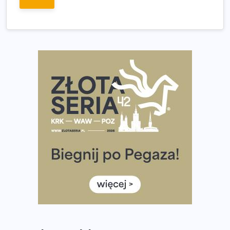
wybiera wyzwanie trzech największych maratonów w
Polsce
Praska 5k Run gospodarzem Mistrzostw Polski
Największy Bieg Powstania Warszawskiego w historii.
Ponad 12 tysięcy uczestników pobiegło dla Bohaterów!
Tętno vs tempo – czym kierować się w bieganiu?
Co ma dużo białka? Produkty, które warto włączyć do
diety
Rozbiegany Olsztyn szykuje się na weekend z
półmaratonem
Już w tę sobotę 35. Bieg Powstania Warszawskiego.
Wystartuje rekordowa liczba uczestników
35. Bieg Powstania Warszawskiego – praktyczny
poradnik przed startem