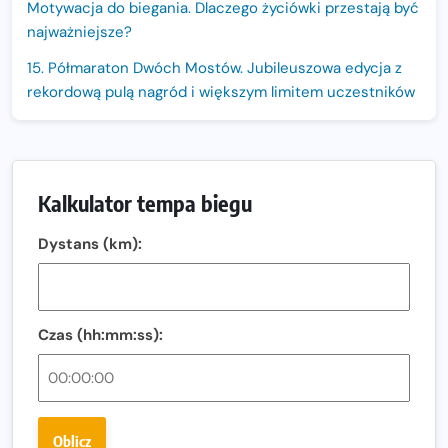
Motywacja do biegania. Dlaczego życiówki przestają być
najważniejsze?
15. Półmaraton Dwóch Mostów. Jubileuszowa edycja z
rekordową pulą nagród i większym limitem uczestników
Trasa 48. Maratonu Warszawskiego odkryta.
Sprawdzony przebieg i profil stworzony do szybkiego
biegania
Kalkulator tempa biegu
Oficjalna koszulka LOTTO 25. Poznań Maratonu!
Dystans (km):
Amazfit Balance 3: Kompleksowe narzędzie dla biegacza
i zawodnika Hyrox?
Regeneracja w bieganiu. Co warto o niej wiedzieć?
Czas (hh:mm:ss):
Ostatnie wolne miejsca na jubileuszowy Bieg
Fabrykanta. Organizatorzy odkrywają trasę dzień po
dniu.
Złota Seria 42 rośnie. Coraz więcej maratończyków
Oblicz