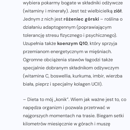
wybiera pokarmy bogate w składniki odżywcze
(witaminy i minerały). Jest też wielbicielką
ziół
.
Jednym z nich jest
różeniec górski
– roślina o
działaniu adaptogennym (poprawiającym
tolerancję stresu fizycznego i psychicznego).
Uzupełnia także
koenzym Q10
, który sprzyja
przemianom energetycznym w mięśniach.
Ogromne obciążenia stawów łagodzi także
specjalnie dobranym składnikom odżywczym
(witamina C, boswellia, kurkuma, imbir, wierzba
biała, pieprz i specjalny kolagen UCII).
– Dieta to mój „konik”. Wiem jak ważne jest to, co
napędza organizm i pozwala przetrwać w
najgorszych momentach na trasie. Biegam setki
kilometrów miesięcznie w górach i muszę