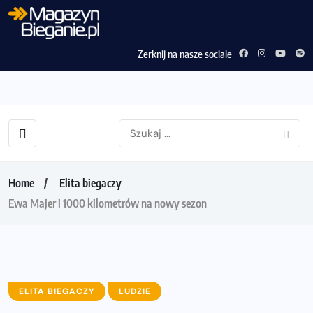
Zerknij na nasze sociale
Home
Elita biegaczy
Ewa Majer i 1000 kilometrów na nowy sezon
ELITA BIEGACZY
LUDZIE