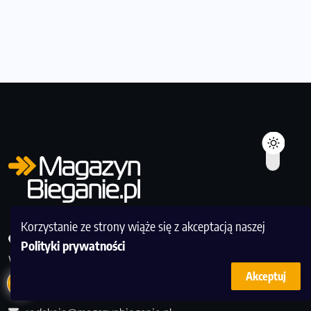
Korzystanie ze strony wiąże się z akceptacją naszej
Redakcja Magazyn Bieganie, ul. Murmańska 25, 04-204
Polityki prywatności
Warszawa
1
Akceptuj
510 175 463