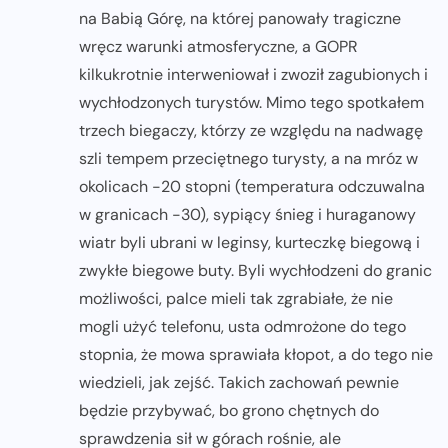
na Babią Górę, na której panowały tragiczne
wręcz warunki atmosferyczne, a GOPR
kilkukrotnie interweniował i zwoził zagubionych i
wychłodzonych turystów. Mimo tego spotkałem
trzech biegaczy, którzy ze względu na nadwagę
szli tempem przeciętnego turysty, a na mróz w
okolicach -20 stopni (temperatura odczuwalna
w granicach -30), sypiący śnieg i huraganowy
wiatr byli ubrani w leginsy, kurteczkę biegową i
zwykłe biegowe buty. Byli wychłodzeni do granic
możliwości, palce mieli tak zgrabiałe, że nie
mogli użyć telefonu, usta odmrożone do tego
stopnia, że mowa sprawiała kłopot, a do tego nie
wiedzieli, jak zejść. Takich zachowań pewnie
będzie przybywać, bo grono chętnych do
sprawdzenia sił w górach rośnie, ale