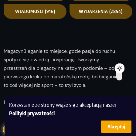
WIADOMOŚCI
(916)
WYDARZENIA
(2854)
MagazynBieganie to miejsce, gdzie pasja do ruchu
spotyka się z wiedzą i inspiracją. Tworzymy
przestrzeń dla biegaczy na każdym poziomie – od
pierwszego kroku po maratońską metę, bo bieganie
to coś więcej niż sport – to styl życia.
Biegaj z nami i odkrywaj swoją najlepszą wersję!
Korzystanie ze strony wiąże się z akceptacją naszej
Polityki prywatności
Akceptuj