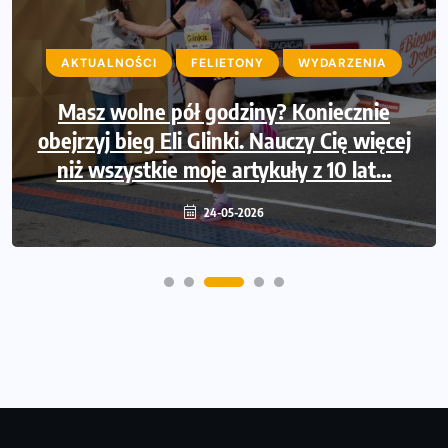
AKTUALNOŚCI
FELIETONY
WYDARZENIA
AKTUALNOŚCI
CZYTELNIA
WYDARZENIA
Masz wolne pół godziny? Koniecznie
obejrzyj bieg Eli Glinki. Nauczy Cię więcej
Gesty warte więcej niż zwycięstwo? Fair
niż wszystkie moje artykuły z 10 lat…
play w sporcie
24-05-2026
09-12-2025