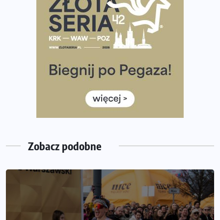
Tętno vs tempo – czym kierować się w bieganiu?
Co ma dużo białka? Produkty, które warto włączyć do
diety
Rozbiegany Olsztyn szykuje się na weekend z
półmaratonem
Już w tę sobotę 35. Bieg Powstania Warszawskiego.
Wystartuje rekordowa liczba uczestników
35. Bieg Powstania Warszawskiego – praktyczny
poradnik przed startem
Zobacz podobne