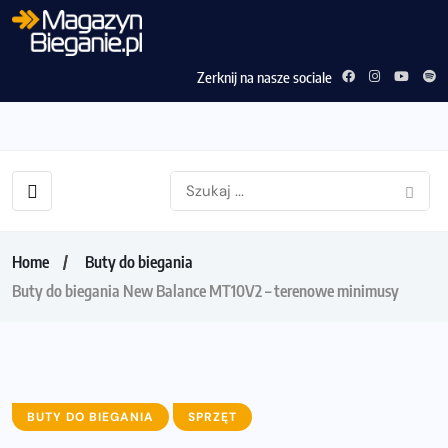
Zerknij na nasze sociale
Home
Buty do biegania
Buty do biegania New Balance MT10V2 – terenowe minimusy
BUTY DO BIEGANIA
SPRZĘT