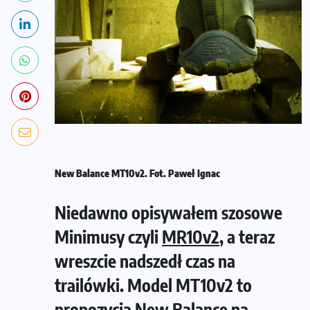
New Balance MT10v2. Fot. Paweł Ignac
Niedawno opisywałem szosowe
Minimusy czyli
MR10v2
, a teraz
wreszcie nadszedł czas na
trailówki. Model MT10v2 to
propozycja New Balance na