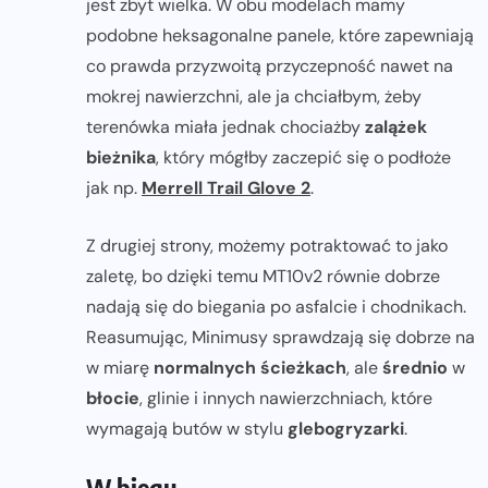
jest zbyt wielka. W obu modelach mamy
podobne heksagonalne panele, które zapewniają
co prawda przyzwoitą przyczepność nawet na
mokrej nawierzchni, ale ja chciałbym, żeby
terenówka miała jednak chociażby
zalążek
bieżnika
, który mógłby zaczepić się o podłoże
jak np.
Merrell Trail Glove 2
.
Z drugiej strony, możemy potraktować to jako
zaletę, bo dzięki temu MT10v2 równie dobrze
nadają się do biegania po asfalcie i chodnikach.
Reasumując, Minimusy sprawdzają się dobrze na
w miarę
normalnych ścieżkach
, ale
średnio
w
błocie
, glinie i innych nawierzchniach, które
wymagają butów w stylu
glebogryzarki
.
W biegu