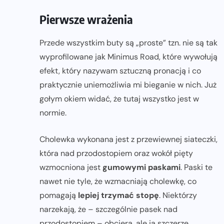
Pierwsze wrażenia
Przede wszystkim buty są „proste” tzn. nie są tak
wyprofilowane jak Minimus Road, które wywołują
efekt, który nazywam sztuczną pronacją i co
praktycznie uniemożliwia mi bieganie w nich. Już
gołym okiem widać, że tutaj wszystko jest w
normie.
Cholewka wykonana jest z przewiewnej siateczki,
która nad przodostopiem oraz wokół pięty
wzmocniona jest
gumowymi paskami
. Paski te
nawet nie tyle, że wzmacniają cholewkę, co
pomagają
lepiej trzymać stopę
. Niektórzy
narzekają, że – szczególnie pasek nad
przodostopiem – obciera, ale ja szczerze