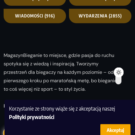
WIADOMOŚCI
(916)
WYDARZENIA
(2855)
MagazynBieganie to miejsce, gdzie pasja do ruchu
spotyka się z wiedzą i inspiracją. Tworzymy
przestrzeń dla biegaczy na każdym poziomie – od
pierwszego kroku po maratońską metę, bo bieganie
to coś więcej niż sport – to styl życia.
Biegaj z nami i odkrywaj swoją najlepszą wersję!
Korzystanie ze strony wiąże się z akceptacją naszej
Polityki prywatności
Akceptuj