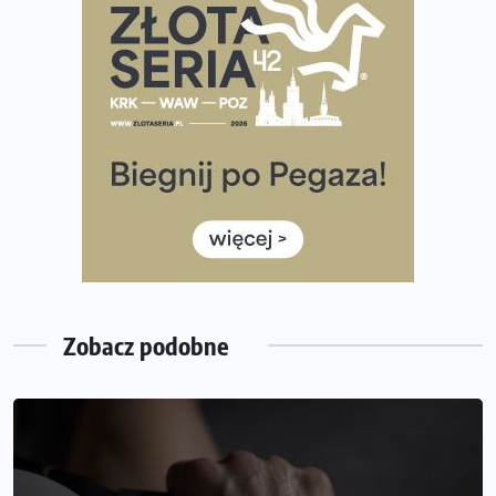
Największy Bieg Powstania Warszawskiego w historii.
Ponad 12 tysięcy uczestników pobiegło dla Bohaterów!
Tętno vs tempo – czym kierować się w bieganiu?
Co ma dużo białka? Produkty, które warto włączyć do
diety
Rozbiegany Olsztyn szykuje się na weekend z
półmaratonem
Już w tę sobotę 35. Bieg Powstania Warszawskiego.
Wystartuje rekordowa liczba uczestników
Zobacz podobne