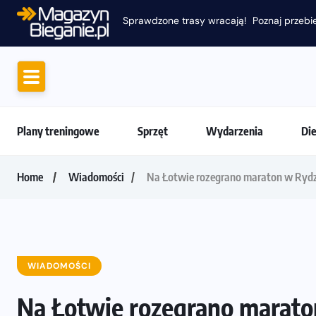
Sprawdzone trasy wracają! Poznaj przebie
Plany treningowe
Sprzęt
Wydarzenia
Di
Home
Wiadomości
Na Łotwie rozegrano maraton w Ryd
WIADOMOŚCI
Na Łotwie rozegrano marat