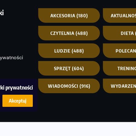
ki
AKCESORIA
(180)
AKTUALNO
CZYTELNIA
(488)
DIETA
LUDZIE
(488)
POLECA
rywatności
SPRZĘT
(604)
TRENIN
WIADOMOŚCI
(916)
WYDARZEN
yki prywatności
Akceptuj
© C