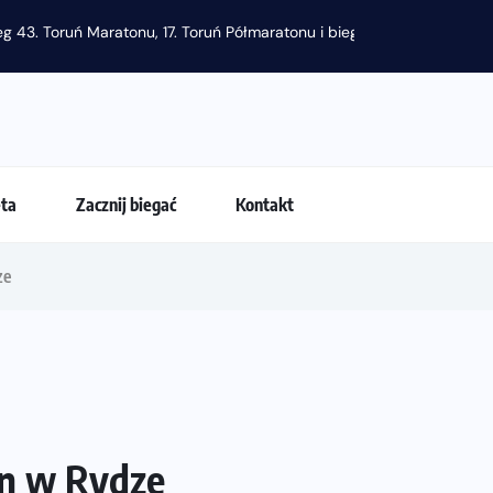
g 43. Toruń Maratonu, 17. Toruń Półmaratonu i biegu na 5 km
eta
Zacznij biegać
Kontakt
ze
on w Rydze