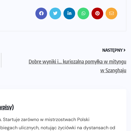
NASTĘPNY
Dobre wyniki i… kuriozalna pomyłka w mityngu
w Szanghaju
wpisy)
. Startuje zarówno w mistrzostwach Polski
biegach ulicznych, notując życiówki na dystansach od