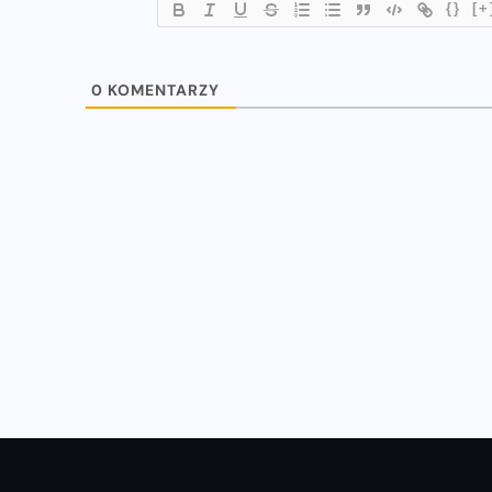
{}
[+
WIADOMOŚCI
0
KOMENTARZY
u
Natalia Kaczmarek i Ewa Swoboda
z nowymi rekordami!
16-07-2023