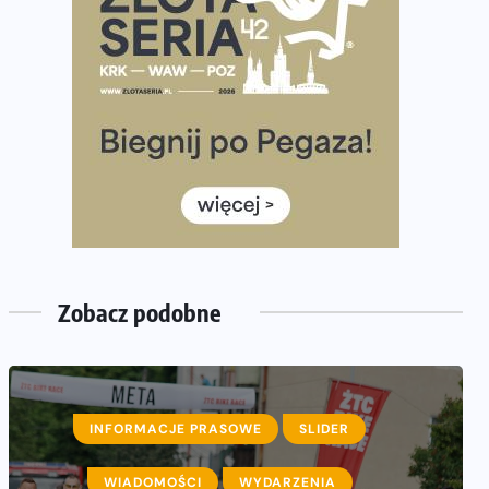
półmaratonem
Już w tę sobotę 35. Bieg Powstania Warszawskiego.
Wystartuje rekordowa liczba uczestników
35. Bieg Powstania Warszawskiego – praktyczny
poradnik przed startem
Ile razy w tygodniu biegać? 3 treningi wystarczą? Jak
często biegać, żeby robić postępy
Już w ten weekend! Przed nami Nocny Portowy
Maraton i Półmaraton Szczeciński. Wszystko, co warto
wiedzieć
Zobacz podobne
INFORMACJE PRASOWE
SLIDER
WIADOMOŚCI
WYDARZENIA