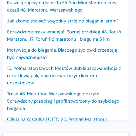
Ruszają zapisy na Nice To Fit You Mini Maraton przy
okazji 48. Maratonu Warszawskiego
Jak skompletować wygodny strój do biegania latem?
Sprawdzone trasy wracają! Poznaj przebieg 43. Toruń
Maratonu, 17. Toruń Półmaratonu i biegu na 5 km
Motywacja do biegania. Dlaczego życiówki przestają
być najważniejsze?
15. Półmaraton Dwóch Mostów. Jubileuszowa edycja z
rekordową pulą nagród i większym limitem
uczestników
Trasa 48. Maratonu Warszawskiego odkryta.
Sprawdzony przebieg i profil stworzony do szybkiego
biegania
Oficjalna koszulka LOTTO 25. Poznań Maratonu!
Amazfit Balance 3: Kompleksowe narzędzie dla