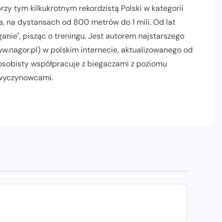
zy tym kilkukrotnym rekordzistą Polski w kategorii
, na dystansach od 800 metrów do 1 mili. Od lat
nie", pisząc o treningu. Jest autorem najstarszego
.nagor.pl) w polskim internecie, aktualizowanego od
 osobisty współpracuje z biegaczami z poziomu
 wyczynowcami.
AKTUALNOŚCI
INFORMACJE PRASOWE
POLECANE
PROMOCJE
RELACJE Z BIEGÓW
SLIDER