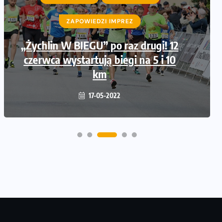
ZAPOWIEDZI IMPREZ
„Żychlin W BIEGU” po raz drugi! 12
czerwca wystartują biegi na 5 i 10
km
17-05-2022