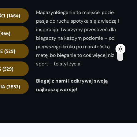
MagazynBieganie to miejsce, gdzie
ŚCI
(1464)
pasja do ruchu spotyka się z wiedzą i
inspiracją. Tworzymy przestrzeń dla
(366)
biegaczy na każdym poziomie – od
pierwszego kroku po maratońską
NE
(529)
metę, bo bieganie to coś więcej niż
sport – to styl życia.
G
(529)
Biegaj z nami i odkrywaj swoją
IA
(2852)
najlepszą wersję!
opyright 2025
magazynbieganie.pl
powered by
FoolProofSoft