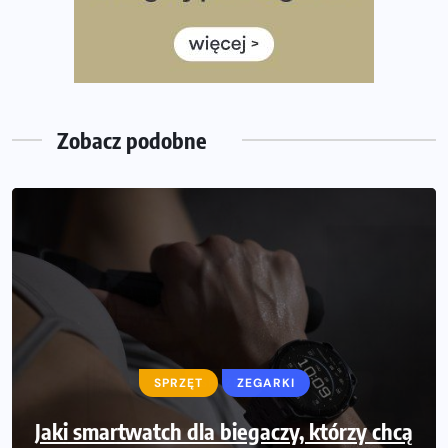
Ile razy w tygodniu biegać? 3 treningi wystarczą? Jak
często biegać, żeby robić postępy
Już w ten weekend! Przed nami Nocny Portowy Maraton
i Półmaraton Szczeciński. Wszystko, co warto wiedzieć
Zobacz podobne
SPRZĘT
SPRZĘT
ZEGARKI
Jaki smartwatch dla biegaczy, którzy chcą
Jak zaplanować domowe cardio bez