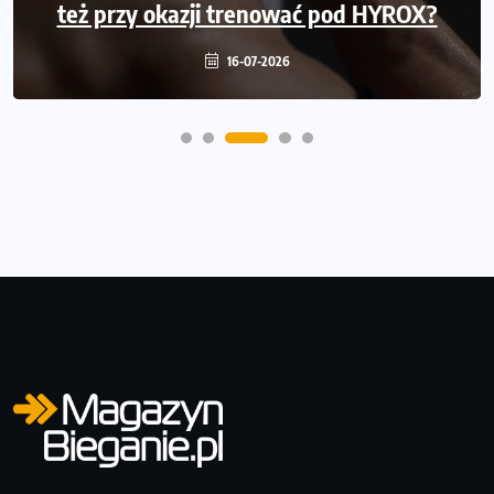
też przy okazji trenować pod HYROX?
przepełniania mieszkania sprzętem
16-07-2026
16-07-2026