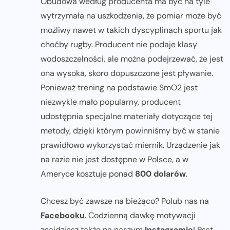
Obudowa według producenta ma być na tyle
wytrzymała na uszkodzenia, że pomiar może być
możliwy nawet w takich dyscyplinach sportu jak
choćby rugby. Producent nie podaje klasy
wodoszczelności, ale można podejrzewać, że jest
ona wysoka, skoro dopuszczone jest pływanie.
Ponieważ trening na podstawie SmO2 jest
niezwykle mało popularny, producent
udostępnia specjalne materiały dotyczące tej
metody, dzięki którym powinniśmy być w stanie
prawidłowo wykorzystać miernik. Urządzenie jak
na razie nie jest dostępne w Polsce, a w
Ameryce kosztuje ponad
800 dolarów
.
Chcesz być zawsze na bieżąco? Polub nas na
Facebooku
. Codzienną dawkę motywacji
znajdziesz także na naszym
Instagramie
! Psst...