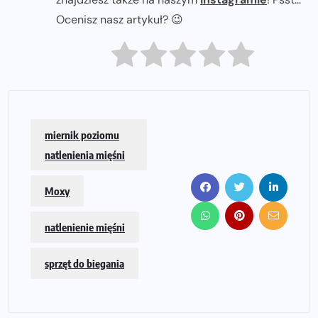
Ocenisz nasz artykuł? 😉
miernik poziomu
natlenienia mięśni
Moxy
natlenienie mięśni
sprzęt do biegania