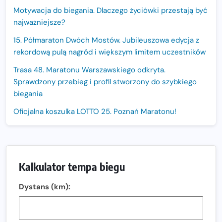
Motywacja do biegania. Dlaczego życiówki przestają być
najważniejsze?
15. Półmaraton Dwóch Mostów. Jubileuszowa edycja z
rekordową pulą nagród i większym limitem uczestników
Trasa 48. Maratonu Warszawskiego odkryta.
Sprawdzony przebieg i profil stworzony do szybkiego
biegania
Oficjalna koszulka LOTTO 25. Poznań Maratonu!
Amazfit Balance 3: Kompleksowe narzędzie dla biegacza
i zawodnika Hyrox?
Regeneracja w bieganiu. Co warto o niej wiedzieć?
Kalkulator tempa biegu
Ostatnie wolne miejsca na jubileuszowy Bieg
Dystans (km):
Fabrykanta. Organizatorzy odkrywają trasę dzień po
dniu.
Złota Seria 42 rośnie. Coraz więcej maratończyków