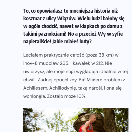
To, co opowiadasz to mocniejsza historia niż
koszmar z ulicy Wiązów. Wielu ludzi bałoby się
w ogóle chodzić, nawet w klapkach po domu z
takimi paznokciami! No a przecież Wy w syfie
napieraliście! Jakie miałeś buty?
Leciałem praktycznie całość (poza 38 km) w
inov-8 mudclaw 265. I kawałek w 212. Nie
uwierzysz, ale moje nogi wygladają idealnie w tej
chwili. Żadnej opuchlizny. Ba! Miałem problem z
Achillesem. Achillodynię, taką narośl. I ona się
wchłonęła. Zostało może 10%.