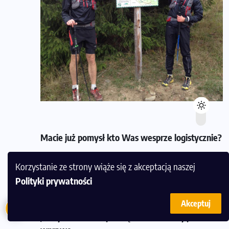
Macie już pomysł kto Was wesprze logistycznie?
Na pewno Łukasz Buszka będzie robił foty i na
Korzystanie ze strony wiąże się z akceptacją naszej
pewno będziemy potrzebować większej ekipy niż
Polityki prywatności
teraz.
Akceptuj
Jakby co – odezwijcie się do nas. Mamy już