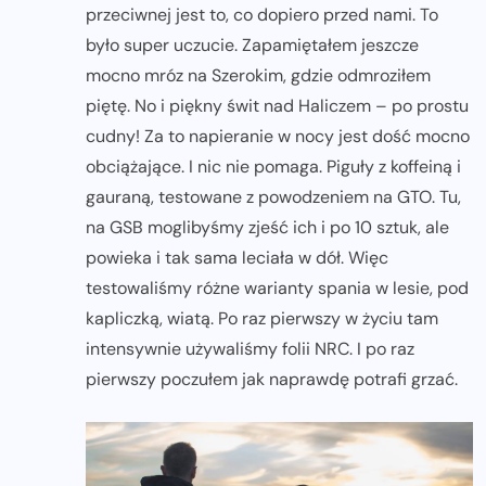
przeciwnej jest to, co dopiero przed nami. To
było super uczucie. Zapamiętałem jeszcze
mocno mróz na Szerokim, gdzie odmroziłem
piętę. No i piękny świt nad Haliczem – po prostu
cudny! Za to napieranie w nocy jest dość mocno
obciążające. I nic nie pomaga. Piguły z koffeiną i
gauraną, testowane z powodzeniem na GTO. Tu,
na GSB moglibyśmy zjeść ich i po 10 sztuk, ale
powieka i tak sama leciała w dół. Więc
testowaliśmy różne warianty spania w lesie, pod
kapliczką, wiatą. Po raz pierwszy w życiu tam
intensywnie używaliśmy folii NRC. I po raz
pierwszy poczułem jak naprawdę potrafi grzać.