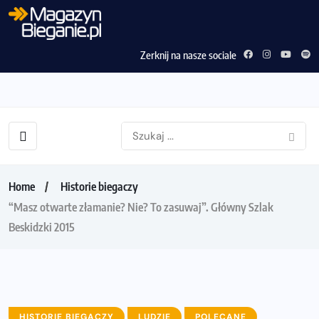
Zerknij na nasze sociale
Home
Historie biegaczy
“Masz otwarte złamanie? Nie? To zasuwaj”. Główny Szlak
Beskidzki 2015
HISTORIE BIEGACZY
LUDZIE
POLECANE