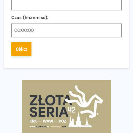
Regeneracja w bieganiu. Co warto o niej wiedzieć?
Czas (hh:mm:ss):
Ostatnie wolne miejsca na jubileuszowy Bieg
Fabrykanta. Organizatorzy odkrywają trasę dzień po
dniu.
Złota Seria 42 rośnie. Coraz więcej maratończyków
Oblicz
wybiera wyzwanie trzech największych maratonów w
Polsce
Praska 5k Run gospodarzem Mistrzostw Polski
Największy Bieg Powstania Warszawskiego w historii.
Ponad 12 tysięcy uczestników pobiegło dla Bohaterów!
Tętno vs tempo – czym kierować się w bieganiu?
Co ma dużo białka? Produkty, które warto włączyć do
diety
Rozbiegany Olsztyn szykuje się na weekend z