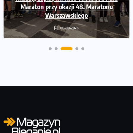
przebieg 43. Toruń Maratonu, 17. Toruń
Maraton przy okazji 48. Maratonu
Półmaratonu i biegu na 5 km
Warszawskiego
06-08-2026
06-08-2026