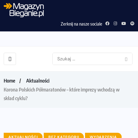
Zerknij na nasze sociale
Home
Aktualności
Korona Polskich Półmaratonów – które imprezy wchodzą w
skład cyklu?
AKTUALNOŚCI
BEZ KATEGORII
WYDARZENIA