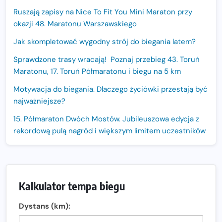
Ruszają zapisy na Nice To Fit You Mini Maraton przy
okazji 48. Maratonu Warszawskiego
Jak skompletować wygodny strój do biegania latem?
Sprawdzone trasy wracają! Poznaj przebieg 43. Toruń
Maratonu, 17. Toruń Półmaratonu i biegu na 5 km
Motywacja do biegania. Dlaczego życiówki przestają być
najważniejsze?
15. Półmaraton Dwóch Mostów. Jubileuszowa edycja z
rekordową pulą nagród i większym limitem uczestników
Trasa 48. Maratonu Warszawskiego odkryta.
Sprawdzony przebieg i profil stworzony do szybkiego
biegania
Kalkulator tempa biegu
Oficjalna koszulka LOTTO 25. Poznań Maratonu!
Dystans (km):
Amazfit Balance 3: Kompleksowe narzędzie dla biegacza
i zawodnika Hyrox?