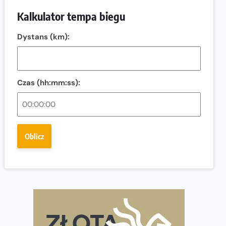
biegacza i zawodnika Hyrox?
Kalkulator tempa biegu
Regeneracja w bieganiu. Co warto o niej wiedzieć?
Dystans (km):
Ostatnie wolne miejsca na jubileuszowy Bieg
Fabrykanta. Organizatorzy odkrywają trasę dzień po
dniu.
Złota Seria 42 rośnie. Coraz więcej maratończyków
Czas (hh:mm:ss):
wybiera wyzwanie trzech największych maratonów w
Polsce
Praska 5k Run gospodarzem Mistrzostw Polski
Oblicz
Największy Bieg Powstania Warszawskiego w historii.
Ponad 12 tysięcy uczestników pobiegło dla Bohaterów!
Tętno vs tempo – czym kierować się w bieganiu?
Co ma dużo białka? Produkty, które warto włączyć do
diety
Rozbiegany Olsztyn szykuje się na weekend z