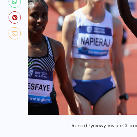
Rekord życiowy Vivian Cherui
NADCHODZĄCE IMPREZY
WYDARZENIA