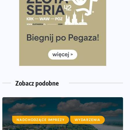
półmaratonem
Już w tę sobotę 35. Bieg Powstania Warszawskiego.
Wystartuje rekordowa liczba uczestników
35. Bieg Powstania Warszawskiego – praktyczny
poradnik przed startem
Ile razy w tygodniu biegać? 3 treningi wystarczą? Jak
często biegać, żeby robić postępy
Już w ten weekend! Przed nami Nocny Portowy
Maraton i Półmaraton Szczeciński. Wszystko, co warto
wiedzieć
Zobacz podobne
NADCHODZĄCE IMPREZY
WYDARZENIA