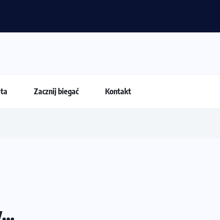
 przestają być najważniejsze?
eta
Zacznij biegać
Kontakt
y…