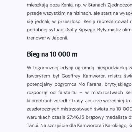
mieszkają poza Kenią, np. w Stanach Zjednoczo
przede wszystkim na nizinach, ale start na wyso
się jednak, w przeszłości Kenię reprezentowa
podobnej sytuacji Sally Kipyego. Były mistrz olimp
trenował w Japonii.
Bieg na 10 000 m
W tegorocznej edycji ogromną niespodzianką 
faworytem był Goeffrey Kamworor, mistrz świ
potencjalny pogromca Mo Faraha, brytyjskiego
rozpoczął od falstartu – w mistrzostwach Ke
kilometrach zszedł z trasy. Jeszcze wcześniej t
zeszłorocznych mistrzostwach świata na 10 000
warunkach czasie 27:46,15 brązowy medalista d
Tanui. Na szczęście dla Kamworora i Karokiego, Ke