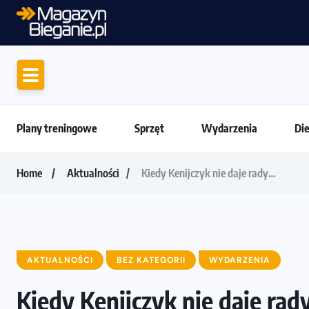
Motywacja do biegania. Dlaczego życiówki
Plany treningowe
Sprzęt
Wydarzenia
Di
Home
Aktualności
Kiedy Kenijczyk nie daje rady…
AKTUALNOŚCI
BEZ KATEGORII
WYDARZENIA
Kiedy Kenijczyk nie daje rad