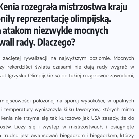
 Kenia rozegrała mistrzostwa kraju
ZAPOWIEDZI IMPREZ
oniły reprezentację olimpijską.
15. Półmaraton Dwóch Mostów.
Jubileuszowa edycja z rekordową
ła atakom niezwykle mocnych
pulą nagród i większym limitem
wali rady. Dlaczego?
uczestników
le zaciętej rywalizacji na najwyższym poziomie. Mocnych
05-08-2026
czy rekordziści świata czasami nie dają rady wygrać w
et Igrzyska Olimpijskie są po takiej rozgrzewce zawodami,
miejscowości położonej na sporej wysokości, w upalnych
 temperatury wyniszczyła kilku faworytów, których mimo
 Kenia nie trzyma się tak kurczowo jak USA zasady, że do
zostw. Liczy się i występ w mistrzostwach, i osiągnięte
o trudno jest awansować biegaczom i biegaczkom, którzy