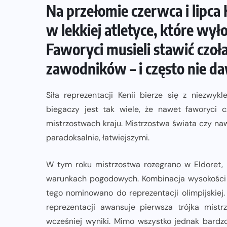
Na przełomie czerwca i lipca
ZAPOWIEDZI IMPREZ
w lekkiej atletyce, które wył
Sprawdzone trasy wracają! Poznaj
Faworyci musieli stawić czo
przebieg 43. Toruń Maratonu, 17.
zawodników – i często nie da
Toruń Półmaratonu i biegu na 5 km
Siła reprezentacji Kenii bierze się z niezwyk
06-08-2026
biegaczy jest tak wiele, że nawet faworyci 
mistrzostwach kraju. Mistrzostwa świata czy naw
paradoksalnie, łatwiejszymi.
W tym roku mistrzostwa rozegrano w Eldoret, 
warunkach pogodowych. Kombinacja wysokości i
tego nominowano do reprezentacji olimpijskiej.
reprezentacji awansuje pierwsza trójka mistr
wcześniej wyniki. Mimo wszystko jednak bardz