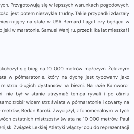
nych. Przygotowują się w lepszych warunkach pogodowych,
kości jest potem niezwykle trudny. Takie przypadki zdarzały
ł mieszkający na stałe w USA Bernard Lagat czy będąca w
ijski w maratonie, Samuel Wanjiru, przez kilka lat mieszkał i
zakończył się bieg na 10 000 metrów mężczyzn. Żelaznym
ata w półmaratonie, który na dychę jest typowany jako
 mistrza długich dystansów na bieżni. Na razie Kamworor
nii nie był w stanie utrzymać tempa rywali i po ośmiu
o samo zrobił wicemistrz świata w półmaratonie i czwarty na
 metrów, Bedan Karoki. Zwyciężył, z fenomenalnym w tych
wóch ostatnich mistrzostw świata na 10 000 metrów, Paul
nijski Związek Lekkiej Atletyki włączył obu do reprezentacji