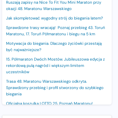
Ruszają zapisy na Nice To Fit You Mini Maraton przy
okazji 48. Maratonu Warszawskiego
Jak skompletować wygodny strój do biegania latem?
Sprawdzone trasy wracają! Poznaj przebieg 43. Toruń
Maratonu, 17. Toruń Półmaratonu i biegu na 5 km
Motywacja do biegania. Dlaczego życiówki przestają
być najważniejsze?
15. Półmaraton Dwóch Mostów. Jubileuszowa edycja z
rekordową pulą nagród i większym limitem
uczestników
Trasa 48. Maratonu Warszawskiego odkryta.
Sprawdzony przebieg i profil stworzony do szybkiego
biegania
Oficjalna koszulka LOTTO 25. Poznań Maratonu!
Amazfit Balance 3: Kompleksowe narzędzie dla