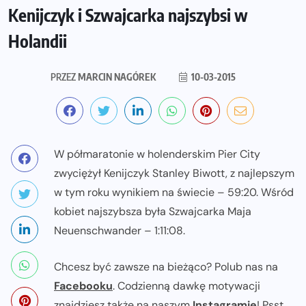
Kenijczyk i Szwajcarka najszybsi w
Holandii
PRZEZ
MARCIN NAGÓREK
10-03-2015
W półmaratonie w holenderskim Pier City
zwyciężył Kenijczyk Stanley Biwott, z najlepszym
w tym roku wynikiem na świecie – 59:20. Wśród
kobiet najszybsza była Szwajcarka Maja
Neuenschwander – 1:11:08.
Chcesz być zawsze na bieżąco? Polub nas na
Facebooku
. Codzienną dawkę motywacji
znajdziesz także na naszym
Instagramie
! Psst...