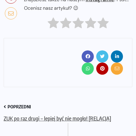
Ocenisz nasz artykuł? 😉
POPRZEDNI
ZUK po raz drugi – lepiej być nie mogło! [RELACJA]