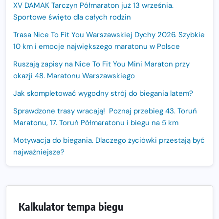
XV DAMAK Tarczyn Półmaraton już 13 września.
Sportowe święto dla całych rodzin
Trasa Nice To Fit You Warszawskiej Dychy 2026. Szybkie
10 km i emocje największego maratonu w Polsce
Ruszają zapisy na Nice To Fit You Mini Maraton przy
okazji 48. Maratonu Warszawskiego
Jak skompletować wygodny strój do biegania latem?
Sprawdzone trasy wracają! Poznaj przebieg 43. Toruń
Maratonu, 17. Toruń Półmaratonu i biegu na 5 km
Motywacja do biegania. Dlaczego życiówki przestają być
najważniejsze?
15. Półmaraton Dwóch Mostów. Jubileuszowa edycja z
rekordową pulą nagród i większym limitem uczestników
Trasa 48. Maratonu Warszawskiego odkryta.
Kalkulator tempa biegu
Sprawdzony przebieg i profil stworzony do szybkiego