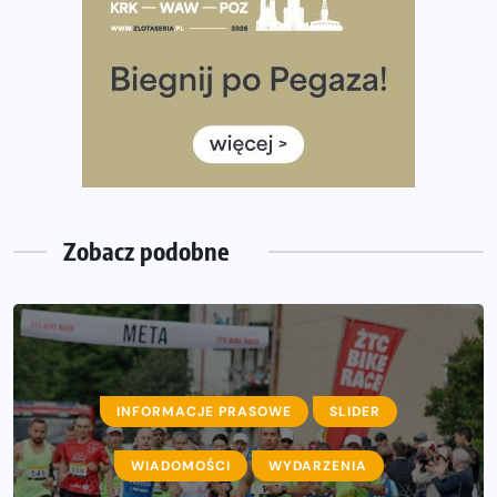
Co ma dużo białka? Produkty, które warto włączyć do
diety
Rozbiegany Olsztyn szykuje się na weekend z
półmaratonem
Już w tę sobotę 35. Bieg Powstania Warszawskiego.
Wystartuje rekordowa liczba uczestników
Zobacz podobne
INFORMACJE PRASOWE
SLIDER
AKTUALNOŚCI
WIADOMOŚCI
INFORMACJE PRASOWE
WYDARZENIA