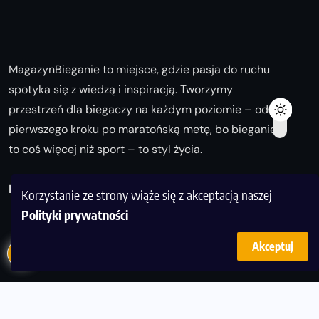
MagazynBieganie to miejsce, gdzie pasja do ruchu
spotyka się z wiedzą i inspiracją. Tworzymy
przestrzeń dla biegaczy na każdym poziomie – od
pierwszego kroku po maratońską metę, bo bieganie
to coś więcej niż sport – to styl życia.
Biegaj z nami i odkrywaj swoją najlepszą wersję!
Korzystanie ze strony wiąże się z akceptacją naszej
Polityki prywatności
Akceptuj
© Copyright 2025
magazynbieganie.pl
powered by
FoolProofSoft