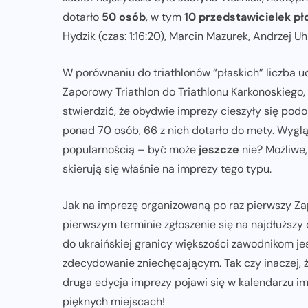
dotarło
50 osób
, w tym
10 przedstawicielek płc
Hydzik (czas: 1:16:20), Marcin Mazurek, Andrzej U
W porównaniu do triathlonów “płaskich” liczba u
Zaporowy Triathlon do Triathlonu Karkonoskiego,
stwierdzić, że obydwie imprezy cieszyły się po
ponad 70 osób, 66 z nich dotarło do mety. Wygląda
popularnością – być może
jeszcze
nie? Możliwe
skierują się właśnie na imprezy tego typu.
Jak na imprezę organizowaną po raz pierwszy Z
pierwszym terminie zgłoszenie się na najdłuższy
do ukraińskiej granicy większości zawodnikom je
zdecydowanie zniechęcającym. Tak czy inaczej,
druga edycja imprezy pojawi się w kalendarzu i
pięknych miejscach!