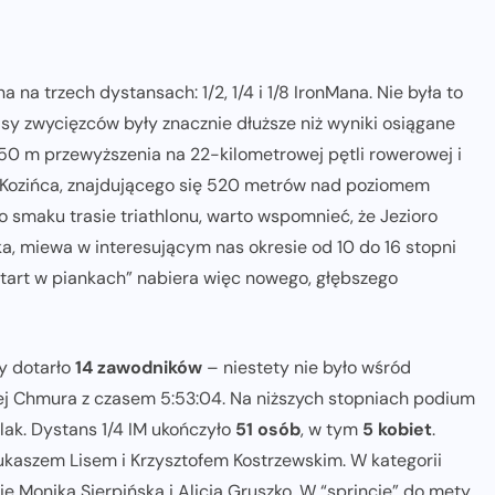
TRI: LUDZIE
TRIATHLON
 na trzech dystansach: 1/2, 1/4 i 1/8 IronMana. Nie była to
asy zwycięzców były znacznie dłuższe niż wyniki osiągane
Jest rekord świata! Robert Karaś na
350 m przewyższenia na 22-kilometrowej pętli rowerowej i
mecie 10-krotnego Ironman!
t Kozińca, znajdującego się 520 metrów nad poziomem
27-05-2023
o smaku trasie triathlonu, warto wspomnieć, że Jezioro
a, miewa w interesującym nas okresie od 10 do 16 stopni
start w piankach” nabiera więc nowego, głębszego
y dotarło
14 zawodników
– niestety nie było wśród
iej Chmura z czasem 5:53:04. Na niższych stopniach podium
lak. Dystans 1/4 IM ukończyło
51 osób
, w tym
5 kobiet
.
ukaszem Lisem i Krzysztofem Kostrzewskim. W kategorii
e Monika Sierpińska i Alicja Gruszko. W “sprincie” do mety