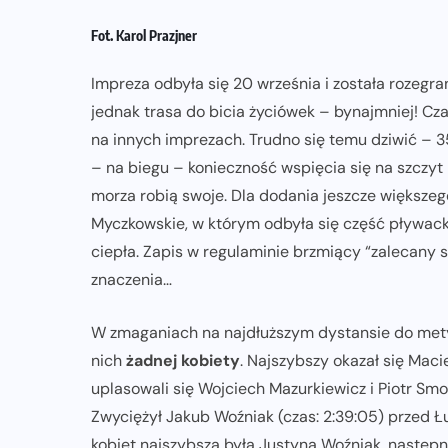
Fot. Karol Prazjner
TRI: TRENING
TRIATHLON
Impreza odbyła się 20 września i została rozegrana
jednak trasa do bicia życiówek – bynajmniej! Cz
a
Sposoby na regenerację i
na innych imprezach. Trudno się temu dziwić – 
zachowanie zdrowia zimą
– na biegu – konieczność wspięcia się na szczy
23-01-2024
morza robią swoje. Dla dodania jeszcze większeg
Myczkowskie, w którym odbyła się część pływack
ciepła. Zapis w regulaminie brzmiący “zalecany 
znaczenia…
W zmaganiach na najdłuższym dystansie do met
nich
żadnej kobiety
. Najszybszy okazał się Mac
uplasowali się Wojciech Mazurkiewicz i Piotr Smo
Zwyciężył Jakub Woźniak (czas: 2:39:05) przed Ł
kobiet najszybsza była Justyna Woźniak, następni