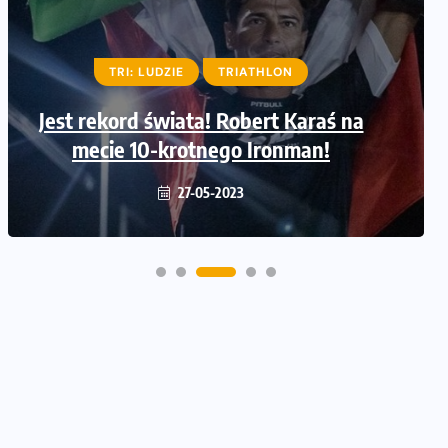
LUDZIE
TRIATHLON
Adrian Kostera ustanowił rekord
świata w pięciokrotnym IRONMAN!
30-06-2022