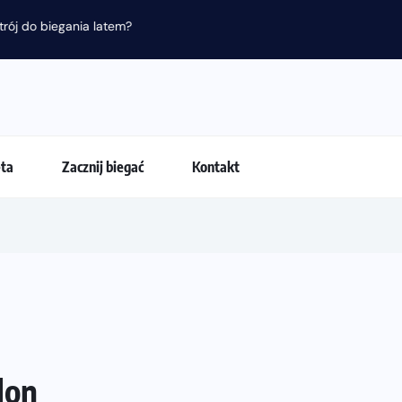
nia latem?
eta
Zacznij biegać
Kontakt
lon