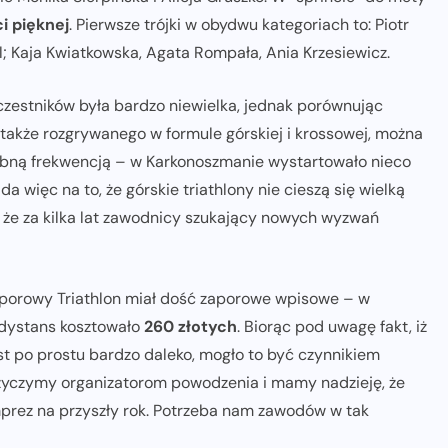
i pięknej
. Pierwsze trójki w obydwu kategoriach to: Piotr
hl; Kaja Kwiatkowska, Agata Rompała, Ania Krzesiewicz.
czestników była bardzo niewielka, jednak porównując
 także rozgrywanego w formule górskiej i krossowej, można
dobną frekwencją – w Karkonoszmanie wystartowało nieco
 więc na to, że górskie triathlony nie cieszą się wielką
, że za kilka lat zawodnicy szukający nowych wyzwań
aporowy Triathlon miał dość zaporowe wpisowe – w
 dystans kosztowało
260 złotych
. Biorąc pod uwagę fakt, iż
st po prostu bardzo daleko, mogło to być czynnikiem
 życzymy organizatorom powodzenia i mamy nadzieję, że
mprez na przyszły rok. Potrzeba nam zawodów w tak