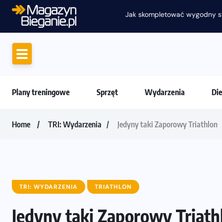
Jak skompletować wygodny strój do biega
Plany treningowe
Sprzęt
Wydarzenia
Di
Home
TRI: Wydarzenia
Jedyny taki Zaporowy Triathlon
TRI: WYDARZENIA
TRIATHLON
Jedyny taki Zaporowy Triath