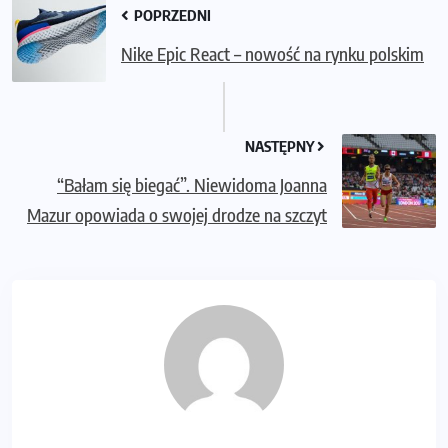
POPRZEDNI
Nike Epic React – nowość na rynku polskim
NASTĘPNY
“Bałam się biegać”. Niewidoma Joanna
Mazur opowiada o swojej drodze na szczyt