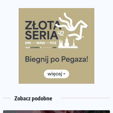
Polsce
Praska 5k Run gospodarzem Mistrzostw Polski
Największy Bieg Powstania Warszawskiego w historii.
Ponad 12 tysięcy uczestników pobiegło dla Bohaterów!
Tętno vs tempo – czym kierować się w bieganiu?
Co ma dużo białka? Produkty, które warto włączyć do
diety
Rozbiegany Olsztyn szykuje się na weekend z
półmaratonem
Już w tę sobotę 35. Bieg Powstania Warszawskiego.
Wystartuje rekordowa liczba uczestników
Zobacz podobne