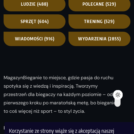
LUDZIE
(488)
POLECANE
(529)
SPRZĘT
(604)
TRENING
(529)
WIADOMOŚCI
(916)
WYDARZENIA
(2855)
MagazynBieganie to miejsce, gdzie pasja do ruchu
spotyka się z wiedzą i inspiracją. Tworzymy
przestrzeń dla biegaczy na każdym poziomie – od
pierwszego kroku po maratońską metę, bo bieganie
to coś więcej niż sport – to styl życia.
Biegaj z nami i odkrywaj swoją najlepszą wersję!
Korzystanie ze strony wiąże się z akceptacją naszej