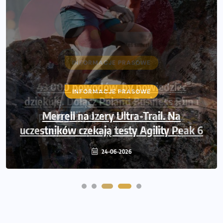
INFORMACJE PRASOWE
43 000 powodów, by powiedzieć
dziękuję. Dołącz Poland Business Run i
pobiegnij po wsparcie dla osób z
niepełnosprawnością ruchową
14-06-2026