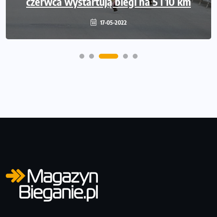
czerwca wystartują biegi na 5 i 10 km
17-05-2022