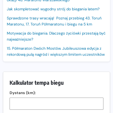
okazji 48. Maratonu Warszawskiego
Jak skompletować wygodny strój do biegania latem?
Sprawdzone trasy wracają! Poznaj przebieg 43. Toruń
Maratonu, 17. Toruń Półmaratonu i biegu na 5 km
Motywacja do biegania. Dlaczego życiówki przestają być
najważniejsze?
15. Półmaraton Dwóch Mostów. Jubileuszowa edycja z
rekordową pulą nagród i większym limitem uczestników
Trasa 48. Maratonu Warszawskiego odkryta.
Sprawdzony przebieg i profil stworzony do szybkiego
biegania
Kalkulator tempa biegu
Oficjalna koszulka LOTTO 25. Poznań Maratonu!
Dystans (km):
Amazfit Balance 3: Kompleksowe narzędzie dla biegacza
i zawodnika Hyrox?
Regeneracja w bieganiu. Co warto o niej wiedzieć?