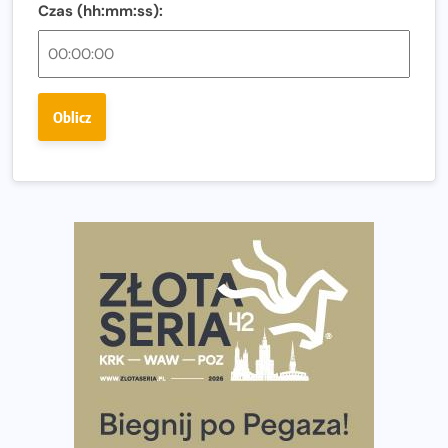
Czas (hh:mm:ss):
Ostatnie wolne miejsca na jubileuszowy Bieg
Fabrykanta. Organizatorzy odkrywają trasę dzień po
dniu.
Złota Seria 42 rośnie. Coraz więcej maratończyków
Oblicz
wybiera wyzwanie trzech największych maratonów w
Polsce
Praska 5k Run gospodarzem Mistrzostw Polski
Największy Bieg Powstania Warszawskiego w historii.
Ponad 12 tysięcy uczestników pobiegło dla Bohaterów!
Tętno vs tempo – czym kierować się w bieganiu?
Co ma dużo białka? Produkty, które warto włączyć do
diety
Rozbiegany Olsztyn szykuje się na weekend z
półmaratonem
Już w tę sobotę 35. Bieg Powstania Warszawskiego.