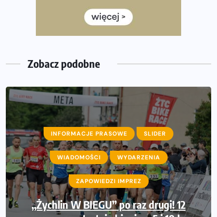
Wystartuje rekordowa liczba uczestników
35. Bieg Powstania Warszawskiego – praktyczny
poradnik przed startem
Zobacz podobne
INFORMACJE PRASOWE
SLIDER
WIADOMOŚCI
WYDARZENIA
ZAPOWIEDZI IMPREZ
„Żychlin W BIEGU” po raz drugi! 12