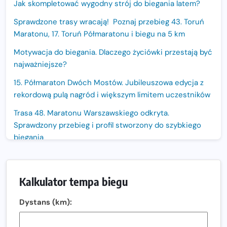
Jak skompletować wygodny strój do biegania latem?
Sprawdzone trasy wracają! Poznaj przebieg 43. Toruń
Maratonu, 17. Toruń Półmaratonu i biegu na 5 km
Motywacja do biegania. Dlaczego życiówki przestają być
najważniejsze?
15. Półmaraton Dwóch Mostów. Jubileuszowa edycja z
rekordową pulą nagród i większym limitem uczestników
Trasa 48. Maratonu Warszawskiego odkryta.
Sprawdzony przebieg i profil stworzony do szybkiego
biegania
Oficjalna koszulka LOTTO 25. Poznań Maratonu!
Amazfit Balance 3: Kompleksowe narzędzie dla biegacza
Kalkulator tempa biegu
i zawodnika Hyrox?
Dystans (km):
Regeneracja w bieganiu. Co warto o niej wiedzieć?
Ostatnie wolne miejsca na jubileuszowy Bieg