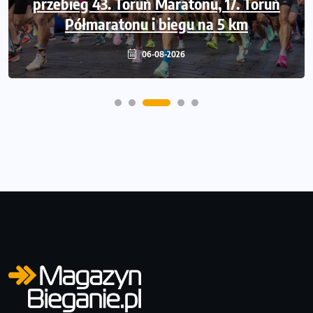
przebieg 43. Toruń Maratonu, 17. Toruń
Jubileuszowa edycja z rekordową pulą
nagród i większym limitem uczestników
Półmaratonu i biegu na 5 km
06-08-2026
05-08-2026