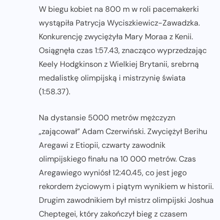
W biegu kobiet na 800 m w roli pacemakerki
wystąpiła Patrycja Wyciszkiewicz-Zawadzka.
Konkurencję zwyciężyła Mary Moraa z Kenii.
Osiągnęła czas 1:57.43, znacząco wyprzedzając
Keely Hodgkinson z Wielkiej Brytanii, srebrną
medalistkę olimpijską i mistrzynię świata
(1:58.37).
Na dystansie 5000 metrów mężczyzn
„zającował” Adam Czerwiński. Zwyciężył Berihu
Aregawi z Etiopii, czwarty zawodnik
olimpijskiego finału na 10 000 metrów. Czas
Aregawiego wyniósł 12:40.45, co jest jego
rekordem życiowym i piątym wynikiem w historii.
Drugim zawodnikiem był mistrz olimpijski Joshua
Cheptegei, który zakończył bieg z czasem