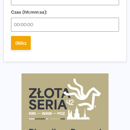
Fabrykanta. Organizatorzy odkrywają trasę dzień po
dniu.
Czas (hh:mm:ss):
Złota Seria 42 rośnie. Coraz więcej maratończyków
wybiera wyzwanie trzech największych maratonów w
Polsce
Oblicz
Praska 5k Run gospodarzem Mistrzostw Polski
Największy Bieg Powstania Warszawskiego w historii.
Ponad 12 tysięcy uczestników pobiegło dla Bohaterów!
Tętno vs tempo – czym kierować się w bieganiu?
Co ma dużo białka? Produkty, które warto włączyć do
diety
Rozbiegany Olsztyn szykuje się na weekend z
półmaratonem
Już w tę sobotę 35. Bieg Powstania Warszawskiego.
Wystartuje rekordowa liczba uczestników