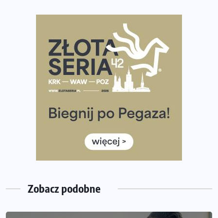
Największy Bieg Powstania Warszawskiego w historii.
Ponad 12 tysięcy uczestników pobiegło dla Bohaterów!
Tętno vs tempo – czym kierować się w bieganiu?
Co ma dużo białka? Produkty, które warto włączyć do
diety
Rozbiegany Olsztyn szykuje się na weekend z
półmaratonem
Już w tę sobotę 35. Bieg Powstania Warszawskiego.
Wystartuje rekordowa liczba uczestników
35. Bieg Powstania Warszawskiego – praktyczny
poradnik przed startem
Zobacz podobne