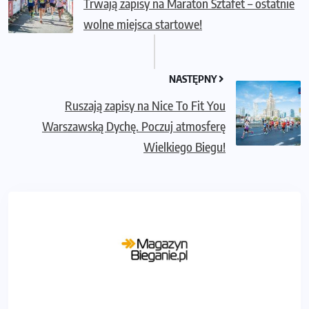
Trwają zapisy na Maraton Sztafet – ostatnie
wolne miejsca startowe!
NASTĘPNY
Ruszają zapisy na Nice To Fit You
Warszawską Dychę. Poczuj atmosferę
Wielkiego Biegu!