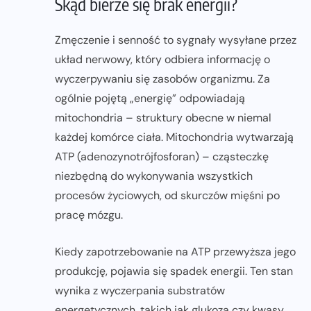
Skąd bierze się brak energii?
Zmęczenie i senność to sygnały wysyłane przez
układ nerwowy, który odbiera informację o
wyczerpywaniu się zasobów organizmu. Za
ogólnie pojętą „energię” odpowiadają
mitochondria – struktury obecne w niemal
każdej komórce ciała. Mitochondria wytwarzają
ATP (adenozynotrójfosforan) – cząsteczkę
niezbędną do wykonywania wszystkich
procesów życiowych, od skurczów mięśni po
pracę mózgu.
Kiedy zapotrzebowanie na ATP przewyższa jego
produkcję, pojawia się spadek energii. Ten stan
wynika z wyczerpania substratów
energetycznych, takich jak glukoza czy kwasy