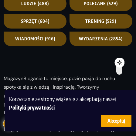
LUDZIE
(488)
POLECANE
(529)
SPRZĘT
(604)
TRENING
(529)
WIADOMOŚCI
(916)
WYDARZENIA
(2854)
MagazynBieganie to miejsce, gdzie pasja do ruchu
spotyka się z wiedzą i inspiracją. Tworzymy
przestrzeń dla biegaczy na każdym poziomie – od
Korzystanie ze strony wiąże się z akceptacją naszej
pierwszego kroku po maratońską metę, bo bieganie
Polityki prywatności
to coś więcej niż sport – to styl życia.
Akceptuj
Biegaj z nami i odkrywaj swoją najlepszą wersję!