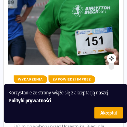
WYDARZENIA
ZAPOWIEDZI IMPREZ
Korzystanie ze strony wiąże się z akceptacją naszej
Białystok Biega 22 września
Polityki prywatności
2013r.
Akceptuj
Szybka, atestowana trasa, dwa dystanse: 5 km
i 10 m do wyboru przez Uczestnika. Biegi dla