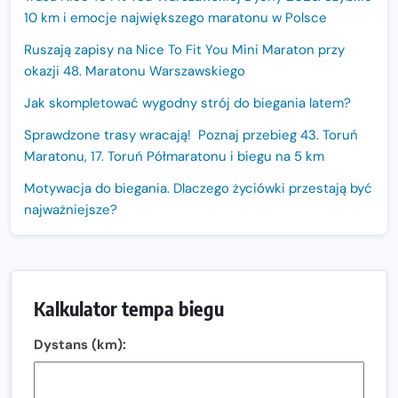
10 km i emocje największego maratonu w Polsce
Ruszają zapisy na Nice To Fit You Mini Maraton przy
okazji 48. Maratonu Warszawskiego
Jak skompletować wygodny strój do biegania latem?
Sprawdzone trasy wracają! Poznaj przebieg 43. Toruń
Maratonu, 17. Toruń Półmaratonu i biegu na 5 km
Motywacja do biegania. Dlaczego życiówki przestają być
najważniejsze?
15. Półmaraton Dwóch Mostów. Jubileuszowa edycja z
rekordową pulą nagród i większym limitem uczestników
Trasa 48. Maratonu Warszawskiego odkryta.
Kalkulator tempa biegu
Sprawdzony przebieg i profil stworzony do szybkiego
biegania
Dystans (km):
Oficjalna koszulka LOTTO 25. Poznań Maratonu!