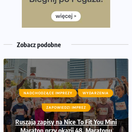
Rozbiegany Olsztyn szykuje się na weekend z
półmaratonem
Już w tę sobotę 35. Bieg Powstania Warszawskiego.
Wystartuje rekordowa liczba uczestników
Zobacz podobne
NADCHODZĄCE IMPREZY
WYDARZENIA
ZAPOWIEDZI IMPREZ
Ruszają zapisy na Nice To Fit You Mini
Maraton przy okazji 48. Maratonu