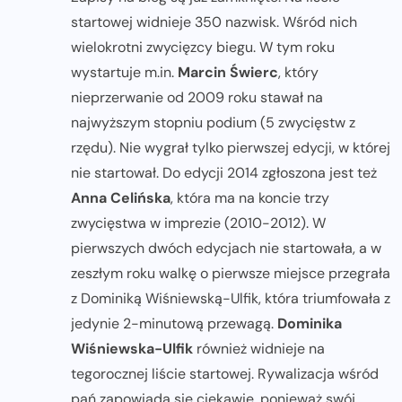
startowej widnieje 350 nazwisk. Wśród nich
wielokrotni zwycięzcy biegu. W tym roku
wystartuje m.in.
Marcin Świerc
, który
nieprzerwanie od 2009 roku stawał na
najwyższym stopniu podium (5 zwycięstw z
rzędu). Nie wygrał tylko pierwszej edycji, w której
nie startował. Do edycji 2014 zgłoszona jest też
Anna Celińska
, która ma na koncie trzy
zwycięstwa w imprezie (2010-2012). W
pierwszych dwóch edycjach nie startowała, a w
zeszłym roku walkę o pierwsze miejsce przegrała
z Dominiką Wiśniewską-Ulfik, która triumfowała z
jedynie 2-minutową przewagą.
Dominika
Wiśniewska-Ulfik
również widnieje na
tegorocznej liście startowej. Rywalizacja wśród
pań zapowiada się ciekawie, ponieważ swój