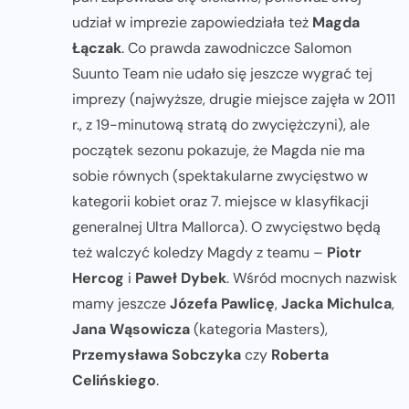
udział w imprezie zapowiedziała też
Magda
Łączak
. Co prawda zawodniczce Salomon
Suunto Team nie udało się jeszcze wygrać tej
imprezy (najwyższe, drugie miejsce zajęła w 2011
r., z 19-minutową stratą do zwyciężczyni), ale
początek sezonu pokazuje, że Magda nie ma
sobie równych (spektakularne zwycięstwo w
kategorii kobiet oraz 7. miejsce w klasyfikacji
generalnej Ultra Mallorca). O zwycięstwo będą
też walczyć koledzy Magdy z teamu –
Piotr
Hercog
i
Paweł Dybek
. Wśród mocnych nazwisk
mamy jeszcze
Józefa Pawlicę
,
Jacka Michulca
,
Jana Wąsowicza
(kategoria Masters),
Przemysława Sobczyka
czy
Roberta
Celińskiego
.