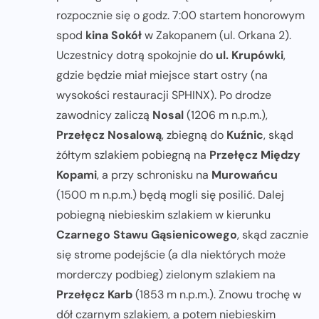
rozpocznie się o godz. 7:00 startem honorowym
spod
kina Sokół
w Zakopanem (ul. Orkana 2).
Uczestnicy dotrą spokojnie do
ul. Krupówki
,
gdzie będzie miał miejsce start ostry (na
wysokości restauracji SPHINX). Po drodze
zawodnicy zaliczą
Nosal
(1206 m n.p.m.),
Przełęcz Nosalową
, zbiegną do
Kuźnic
, skąd
żółtym szlakiem pobiegną na
Przełęcz Między
Kopami
, a przy schronisku na
Murowańcu
(1500 m n.p.m.) będą mogli się posilić. Dalej
pobiegną niebieskim szlakiem w kierunku
Czarnego Stawu Gąsienicowego
, skąd zacznie
się strome podejście (a dla niektórych może
morderczy podbieg) zielonym szlakiem na
Przełęcz Karb
(1853 m n.p.m.). Znowu trochę w
dół czarnym szlakiem, a potem niebieskim