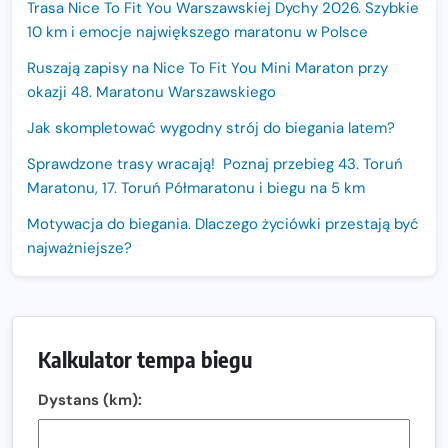
Trasa Nice To Fit You Warszawskiej Dychy 2026. Szybkie
10 km i emocje największego maratonu w Polsce
Ruszają zapisy na Nice To Fit You Mini Maraton przy
okazji 48. Maratonu Warszawskiego
Jak skompletować wygodny strój do biegania latem?
Sprawdzone trasy wracają! Poznaj przebieg 43. Toruń
Maratonu, 17. Toruń Półmaratonu i biegu na 5 km
Motywacja do biegania. Dlaczego życiówki przestają być
najważniejsze?
15. Półmaraton Dwóch Mostów. Jubileuszowa edycja z
rekordową pulą nagród i większym limitem uczestników
Trasa 48. Maratonu Warszawskiego odkryta.
Kalkulator tempa biegu
Sprawdzony przebieg i profil stworzony do szybkiego
biegania
Dystans (km):
Oficjalna koszulka LOTTO 25. Poznań Maratonu!