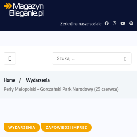
Zerknij na nasze sociale
Home
Wydarzenia
Perły Małopolski – Gorczański Park Narodowy (29 czerwca)
WYDARZENIA
ZAPOWIEDZI IMPREZ