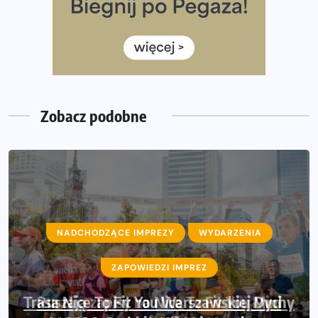
Rozbiegany Olsztyn szykuje się na weekend z
półmaratonem
Już w tę sobotę 35. Bieg Powstania Warszawskiego.
Wystartuje rekordowa liczba uczestników
Zobacz podobne
NADCHODZĄCE IMPREZY
WYDARZENIA
ZAPOWIEDZI IMPREZ
Ruszają zapisy na Nice To Fit You Mini