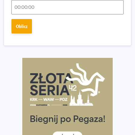
Regeneracja w bieganiu. Co warto o niej wiedzieć?
Ostatnie wolne miejsca na jubileuszowy Bieg
Fabrykanta. Organizatorzy odkrywają trasę dzień po
Oblicz
dniu.
Złota Seria 42 rośnie. Coraz więcej maratończyków
wybiera wyzwanie trzech największych maratonów w
Polsce
Praska 5k Run gospodarzem Mistrzostw Polski
Największy Bieg Powstania Warszawskiego w historii.
Ponad 12 tysięcy uczestników pobiegło dla Bohaterów!
Tętno vs tempo – czym kierować się w bieganiu?
Co ma dużo białka? Produkty, które warto włączyć do
diety
Rozbiegany Olsztyn szykuje się na weekend z
półmaratonem