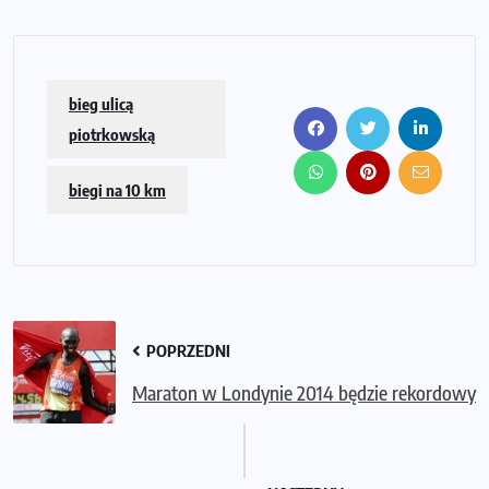
bieg ulicą
piotrkowską
biegi na 10 km
POPRZEDNI
Maraton w Londynie 2014 będzie rekordowy