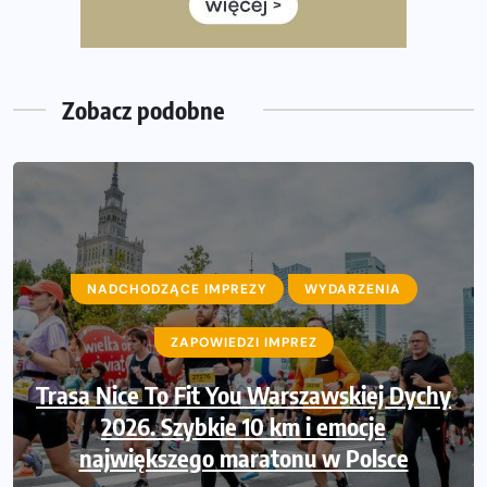
Już w tę sobotę 35. Bieg Powstania Warszawskiego.
Wystartuje rekordowa liczba uczestników
Zobacz podobne
NADCHODZĄCE IMPREZY
NADCHODZĄCE IMPREZY
WYDARZENIA
WYDARZENIA
ZAPOWIEDZI IMPREZ
ZAPOWIEDZI IMPREZ
Trasa Nice To Fit You Warszawskiej Dychy
Ruszają zapisy na Nice To Fit You Mini
Maraton przy okazji 48. Maratonu
2026. Szybkie 10 km i emocje
największego maratonu w Polsce
Warszawskiego