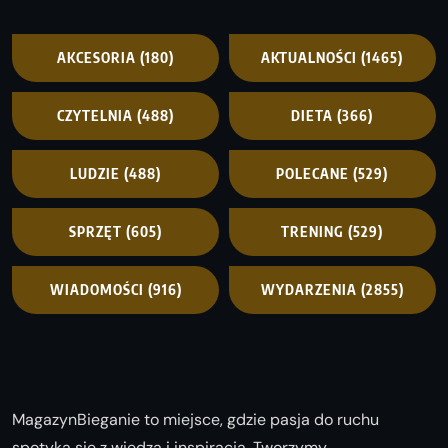
AKCESORIA
(180)
AKTUALNOŚCI
(1465)
CZYTELNIA
(488)
DIETA
(366)
LUDZIE
(488)
POLECANE
(529)
SPRZĘT
(605)
TRENING
(529)
WIADOMOŚCI
(916)
WYDARZENIA
(2855)
MagazynBieganie to miejsce, gdzie pasja do ruchu
spotyka się z wiedzą i inspiracją. Tworzymy