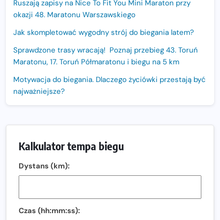
Ruszają zapisy na Nice To Fit You Mini Maraton przy
okazji 48. Maratonu Warszawskiego
Jak skompletować wygodny strój do biegania latem?
Sprawdzone trasy wracają! Poznaj przebieg 43. Toruń
Maratonu, 17. Toruń Półmaratonu i biegu na 5 km
Motywacja do biegania. Dlaczego życiówki przestają być
najważniejsze?
15. Półmaraton Dwóch Mostów. Jubileuszowa edycja z
rekordową pulą nagród i większym limitem uczestników
Trasa 48. Maratonu Warszawskiego odkryta.
Kalkulator tempa biegu
Sprawdzony przebieg i profil stworzony do szybkiego
biegania
Dystans (km):
Oficjalna koszulka LOTTO 25. Poznań Maratonu!
Amazfit Balance 3: Kompleksowe narzędzie dla biegacza
i zawodnika Hyrox?
Czas (hh:mm:ss):