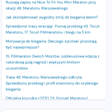
Ruszają zapisy na Nice To Fit You Mini Maraton przy
okazji 48. Maratonu Warszawskiego
Jak skompletować wygodny strój do biegania latem?
Sprawdzone trasy wracają! Poznaj przebieg 43. Toruń
Maratonu, 17. Toruń Półmaratonu i biegu na 5 km
Motywacja do biegania. Dlaczego życiówki przestają
być najważniejsze?
15. Półmaraton Dwóch Mostów. Jubileuszowa edycja z
rekordową pulą nagród i większym limitem
uczestników
Trasa 48. Maratonu Warszawskiego odkryta.
Sprawdzony przebieg i profil stworzony do szybkiego
biegania
Oficjalna koszulka LOTTO 25. Poznań Maratonu!
Amazfit Balance 3: Kompleksowe narzędzie dla