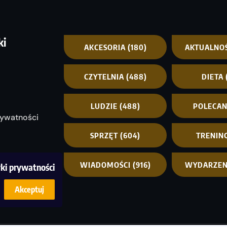
ki
AKCESORIA
(180)
AKTUALNO
CZYTELNIA
(488)
DIETA
LUDZIE
(488)
POLECA
rywatności
SPRZĘT
(604)
TRENIN
WIADOMOŚCI
(916)
WYDARZEN
yki prywatności
Akceptuj