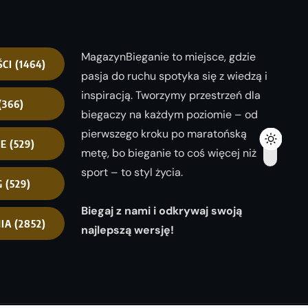
MagazynBieganie to miejsce, gdzie
ŚCI
(1464)
pasja do ruchu spotyka się z wiedzą i
inspiracją. Tworzymy przestrzeń dla
(366)
biegaczy na każdym poziomie – od
pierwszego kroku po maratońską
NE
(529)
metę, bo bieganie to coś więcej niż
sport – to styl życia.
G
(529)
Biegaj z nami i odkrywaj swoją
IA
(2852)
najlepszą wersję!