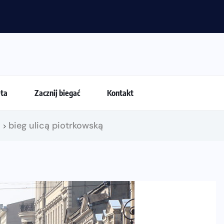
 przestają być najważniejsze?
eta
Zacznij biegać
Kontakt
!
bieg ulicą piotrkowską
>