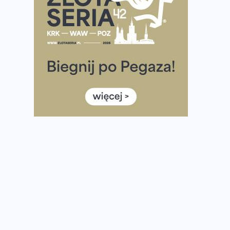
półmaratonem
Już w tę sobotę 35. Bieg Powstania Warszawskiego.
Wystartuje rekordowa liczba uczestników
35. Bieg Powstania Warszawskiego – praktyczny
poradnik przed startem
Ile razy w tygodniu biegać? 3 treningi wystarczą? Jak
często biegać, żeby robić postępy
Już w ten weekend! Przed nami Nocny Portowy
Maraton i Półmaraton Szczeciński. Wszystko, co warto
wiedzieć