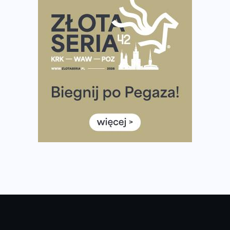
Już w tę sobotę 35. Bieg Powstania Warszawskiego.
Wystartuje rekordowa liczba uczestników
35. Bieg Powstania Warszawskiego – praktyczny
poradnik przed startem
Ile razy w tygodniu biegać? 3 treningi wystarczą? Jak
często biegać, żeby robić postępy
Już w ten weekend! Przed nami Nocny Portowy Maraton
i Półmaraton Szczeciński. Wszystko, co warto wiedzieć
European Marathon Classics – jak zweryfikować swój
wynik