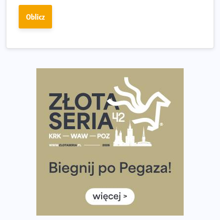
Fabrykanta. Organizatorzy odkrywają trasę dzień po
Oblicz
dniu.
Złota Seria 42 rośnie. Coraz więcej maratończyków
wybiera wyzwanie trzech największych maratonów w
Polsce
Praska 5k Run gospodarzem Mistrzostw Polski
Największy Bieg Powstania Warszawskiego w historii.
Ponad 12 tysięcy uczestników pobiegło dla Bohaterów!
Tętno vs tempo – czym kierować się w bieganiu?
Co ma dużo białka? Produkty, które warto włączyć do
diety
Rozbiegany Olsztyn szykuje się na weekend z
półmaratonem
Już w tę sobotę 35. Bieg Powstania Warszawskiego.
Wystartuje rekordowa liczba uczestników