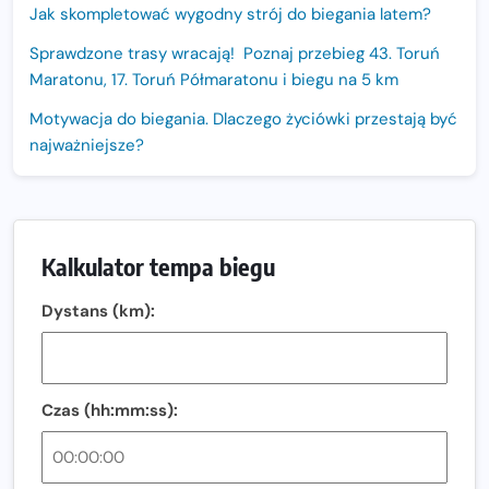
Jak skompletować wygodny strój do biegania latem?
Sprawdzone trasy wracają! Poznaj przebieg 43. Toruń
Maratonu, 17. Toruń Półmaratonu i biegu na 5 km
Motywacja do biegania. Dlaczego życiówki przestają być
najważniejsze?
15. Półmaraton Dwóch Mostów. Jubileuszowa edycja z
rekordową pulą nagród i większym limitem uczestników
Trasa 48. Maratonu Warszawskiego odkryta.
Kalkulator tempa biegu
Sprawdzony przebieg i profil stworzony do szybkiego
biegania
Dystans (km):
Oficjalna koszulka LOTTO 25. Poznań Maratonu!
Amazfit Balance 3: Kompleksowe narzędzie dla biegacza
i zawodnika Hyrox?
Czas (hh:mm:ss):
Regeneracja w bieganiu. Co warto o niej wiedzieć?
Ostatnie wolne miejsca na jubileuszowy Bieg