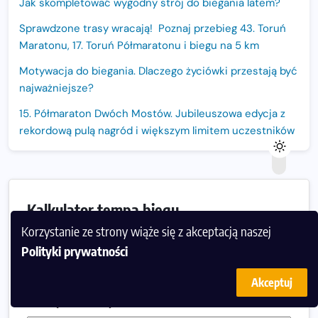
Jak skompletować wygodny strój do biegania latem?
Sprawdzone trasy wracają! Poznaj przebieg 43. Toruń
Maratonu, 17. Toruń Półmaratonu i biegu na 5 km
Motywacja do biegania. Dlaczego życiówki przestają być
najważniejsze?
15. Półmaraton Dwóch Mostów. Jubileuszowa edycja z
rekordową pulą nagród i większym limitem uczestników
Trasa 48. Maratonu Warszawskiego odkryta.
Sprawdzony przebieg i profil stworzony do szybkiego
biegania
Kalkulator tempa biegu
Oficjalna koszulka LOTTO 25. Poznań Maratonu!
Korzystanie ze strony wiąże się z akceptacją naszej
Dystans (km):
Amazfit Balance 3: Kompleksowe narzędzie dla biegacza
Polityki prywatności
i zawodnika Hyrox?
Akceptuj
Regeneracja w bieganiu. Co warto o niej wiedzieć?
Czas (hh:mm:ss):
Ostatnie wolne miejsca na jubileuszowy Bieg