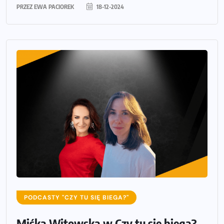
PRZEZ
EWA PACIOREK
18-12-2024
PODCASTY "CZY TU SIĘ BIEGA?"
Miśka Witowska w Czy tu się biega?