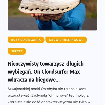
BUTY DO BIEGANIA
OBUWIE TRENINGOWE
SPRZĘT
Nieoczywisty towarzysz długich
wybiegań. On Cloudsurfer Max
wkracza na biegowe...
Szwajcarskiej marki On chyba nie trzeba nikomu
przedstawiać. Zasłynęła “chmurową” technologią,
która stała się dość charakterystyczna nie tylko w