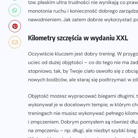
tzw. płaskim ultra trudności nie wynikają co pr
monotonia ruchu i konieczność dobrego zarządza
nawodnieniem. Jak zatem dobrze wykorzystać po
Kilometry szczęścia w wydaniu XXL
Oczywiście kluczem jest dobry trening. W przyg
uciec od dużej objętości – co do tego nie ma ża
stopniowo, tak, by Twoje ciało oswoiło się z obc
nowych bodźców, ale staraj się podtrzymać w zd
Objętość możesz wypracować biegami długimi, tzw.
wykonywał je w docelowym tempie, w którym chc
treningach nie musisz wykonywać pełnego kilomet
i zmęczeniem. Dobrym pomysłem są również dłużs
na zmęczeniu – np. długi, ale niezbyt szybki bieg
NADCHODZĄCE IMPREZY
WYDARZENIA