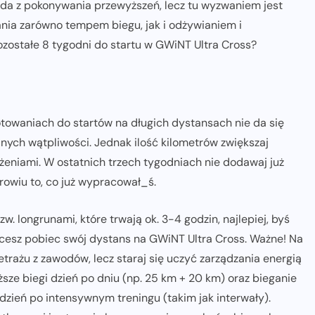
awda z pokonywania przewyższeń, lecz tu wyzwaniem jest
nia zarówno tempem biegu, jak i odżywianiem i
zostałe 8 tygodni do startu w GWiNT Ultra Cross?
otowaniach do startów na długich dystansach nie da się
dnych wątpliwości. Jednak ilość kilometrów zwiększaj
iążeniami. W ostatnich trzech tygodniach nie dodawaj już
rowiu to, co już wypracował_ś.
 longrunami, które trwają ok. 3-4 godzin, najlepiej, byś
esz pobiec swój dystans na GWiNT Ultra Cross. Ważne! Na
rażu z zawodów, lecz staraj się uczyć zarządzania energią
ze biegi dzień po dniu (np. 25 km + 20 km) oraz bieganie
 dzień po intensywnym treningu (takim jak interwały).