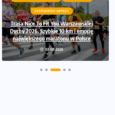
ZAPOWIEDZI IMPREZ
ZAPOWIEDZI IMPREZ
Trasa Nice To Fit You Warszawskiej
Ruszają zapisy na Nice To Fit You
Dychy 2026. Szybkie 10 km i emocje
Mini Maraton przy okazji 48.
największego maratonu w Polsce
Maratonu Warszawskiego
06-08-2026
07-08-2026