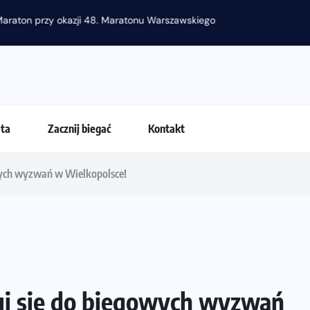
raton przy okazji 48. Maratonu Warszawskiego
eta
Zacznij biegać
Kontakt
wych wyzwań w Wielkopolsce!
uj się do biegowych wyzwań