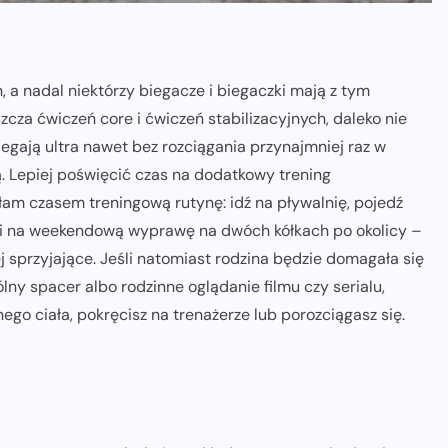
, a nadal niektórzy biegacze i biegaczki mają z tym
zcza ćwiczeń core i ćwiczeń stabilizacyjnych, daleko nie
iegają ultra nawet bez rozciągania przynajmniej raz w
ą. Lepiej poświęcić czas na dodatkowy trening
Złam czasem treningową rutynę: idź na pływalnię, pojedź
mi na weekendową wyprawę na dwóch kółkach po okolicy –
 sprzyjające. Jeśli natomiast rodzina będzie domagała się
ny spacer albo rodzinne oglądanie filmu czy serialu,
ego ciała, pokręcisz na trenażerze lub porozciągasz się.