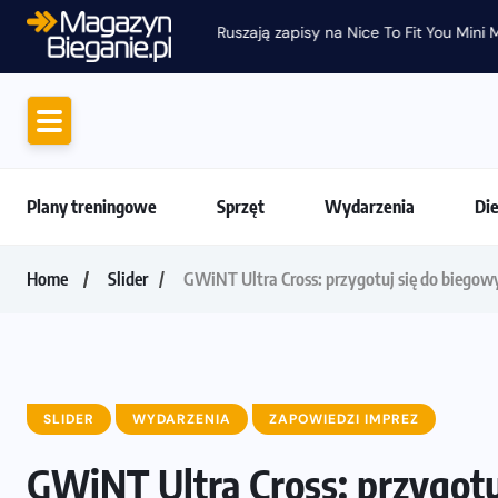
Ruszają zapisy na Nice To Fit You Mini Ma
Plany treningowe
Sprzęt
Wydarzenia
Di
Home
Slider
GWiNT Ultra Cross: przygotuj się do biego
SLIDER
WYDARZENIA
ZAPOWIEDZI IMPREZ
GWiNT Ultra Cross: przygot