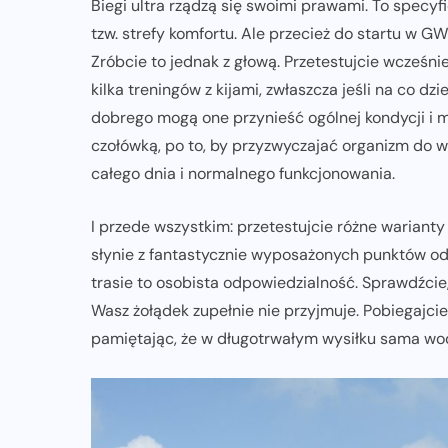
Biegi ultra rządzą się swoimi prawami. To specy
tzw. strefy komfortu. Ale przecież do startu w G
Zróbcie to jednak z głową. Przetestujcie wcześniej
kilka treningów z kijami, zwłaszcza jeśli na co dzi
dobrego mogą one przynieść ogólnej kondycji i m
czołówką, po to, by przyzwyczajać organizm do 
całego dnia i normalnego funkcjonowania.
I przede wszystkim: przetestujcie różne wariant
słynie z fantastycznie wyposażonych punktów od
trasie to osobista odpowiedzialność. Sprawdźcie, 
Wasz żołądek zupełnie nie przyjmuje. Pobiegajcie 
pamiętając, że w długotrwałym wysiłku sama wod