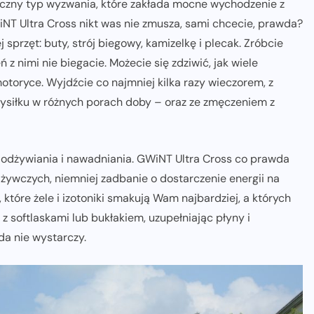
ficzny typ wyzwania, które zakłada mocne wychodzenie z
WiNT Ultra Cross nikt was nie zmusza, sami chcecie, prawda?
 sprzęt: buty, strój biegowy, kamizelkę i plecak. Zróbcie
eń z nimi nie biegacie. Możecie się zdziwić, jak wiele
otoryce. Wyjdźcie co najmniej kilka razy wieczorem, z
wysiłku w różnych porach doby – oraz ze zmęczeniem z
y odżywiania i nawadniania. GWiNT Ultra Cross co prawda
żywczych, niemniej zadbanie o dostarczenie energii na
które żele i izotoniki smakują Wam najbardziej, a których
z softlaskami lub bukłakiem, uzupełniając płyny i
a nie wystarczy.