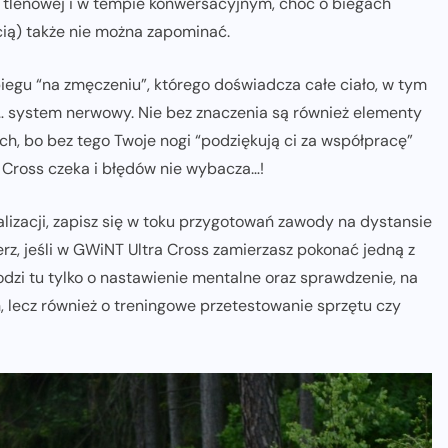
 tlenowej i w tempie konwersacyjnym, choć o biegach
ią) także nie można zapominać.
biegu “na zmęczeniu”, którego doświadcza całe ciało, w tym
… system nerwowy. Nie bez znaczenia są również elementy
ach, bo bez tego Twoje nogi “podziękują ci za współpracę”
a Cross czeka i błędów nie wybacza…!
lizacji, zapisz się w toku przygotowań zawody na dystansie
z, jeśli w GWiNT Ultra Cross zamierzasz pokonać jedną z
chodzi tu tylko o nastawienie mentalne oraz sprawdzenie, na
 lecz również o treningowe przetestowanie sprzętu czy