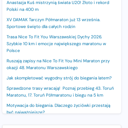
Anastazja Kuś mistrzynią świata U20! Złoto i rekord
Polski na 400 m
XV DAMAK Tarczyn Półmaraton już 13 września.
Sportowe święto dla całych rodzin
Trasa Nice To Fit You Warszawskiej Dychy 2026.
Szybkie 10 km i emocje największego maratonu w
Polsce
Ruszają zapisy na Nice To Fit You Mini Maraton przy
okazji 48. Maratonu Warszawskiego
Jak skompletować wygodny strój do biegania latem?
Sprawdzone trasy wracają! Poznaj przebieg 43. Toruń
Maratonu, 17. Toruń Półmaratonu i biegu na 5 km
Motywacja do biegania. Dlaczego życiówki przestają
być najważniejsze?
15. Półmaraton Dwóch Mostów. Jubileuszowa edycja z