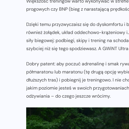
Większość treningów warto wykonywać w strefie
progowych czy BNP (bieg z narastającą prędkośc
ZAPOWIEDZI IMPREZ
Dzięki temu przyzwyczaisz się do dyskomfortu i 
XV DAMAK Tarczyn Półmaraton już
również żołądek, układ oddechowo-krążeniowy i
13 września. Sportowe święto dla
siły biegowej: podbiegi, skipy i trening na schod
 m
całych rodzin
szybciej niż się tego spodziewasz. A GWiNT Ultr
07-08-2026
Dobry patent: aby poczuć adrenalinę i smak rywa
półmaratonu lub maratonu (tę drugą opcję wybier
dłuższych tras) i pobiegnij je treningowo. I nie 
jakim poziomie jesteś w swoich przygotowaniach,
odżywiania – do czego jeszcze wrócimy.