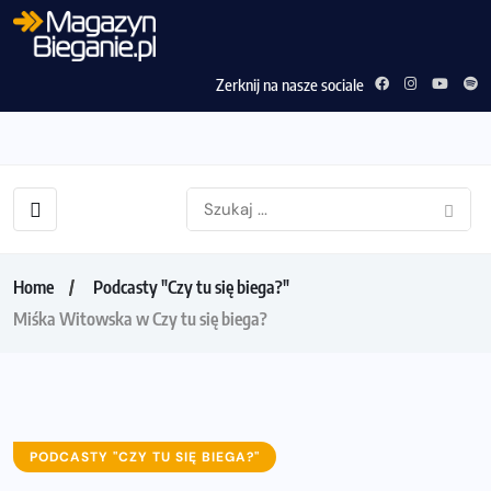
Zerknij na nasze sociale
Home
Podcasty "Czy tu się biega?"
Miśka Witowska w Czy tu się biega?
PODCASTY "CZY TU SIĘ BIEGA?"