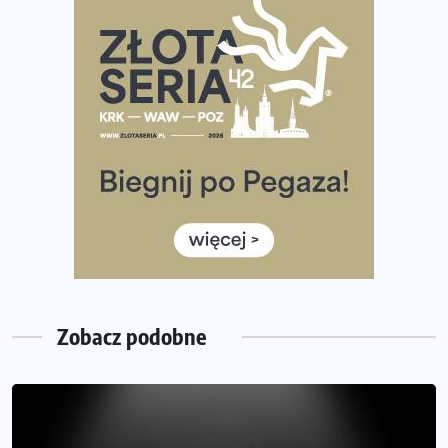
Praska 5k Run gospodarzem Mistrzostw Polski
Największy Bieg Powstania Warszawskiego w historii.
Ponad 12 tysięcy uczestników pobiegło dla Bohaterów!
Tętno vs tempo – czym kierować się w bieganiu?
Co ma dużo białka? Produkty, które warto włączyć do
diety
Rozbiegany Olsztyn szykuje się na weekend z
półmaratonem
Już w tę sobotę 35. Bieg Powstania Warszawskiego.
Wystartuje rekordowa liczba uczestników
Zobacz podobne