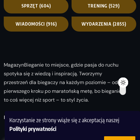
SPRZĘT
(604)
TRENING
(529)
WIADOMOŚCI
(916)
WYDARZENIA
(2855)
MagazynBieganie to miejsce, gdzie pasja do ruchu
spotyka się z wiedzą i inspiracją. Tworzymy
przestrzeń dla biegaczy na każdym poziomie – od
pierwszego kroku po maratońską metę, bo bieganie
to coś więcej niż sport – to styl życia.
Biegaj z nami i odkrywaj swoją najlepszą wersję!
Korzystanie ze strony wiąże się z akceptacją naszej
Polityki prywatności