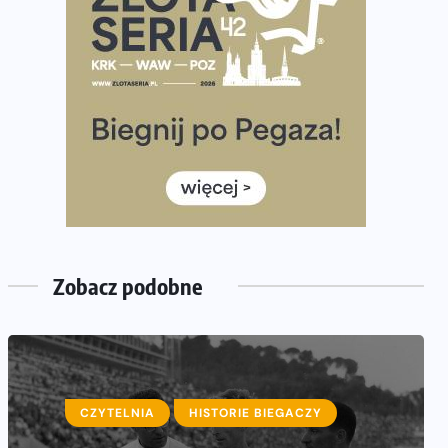
półmaratonem
Już w tę sobotę 35. Bieg Powstania Warszawskiego.
Wystartuje rekordowa liczba uczestników
35. Bieg Powstania Warszawskiego – praktyczny
poradnik przed startem
Ile razy w tygodniu biegać? 3 treningi wystarczą? Jak
często biegać, żeby robić postępy
Już w ten weekend! Przed nami Nocny Portowy
Maraton i Półmaraton Szczeciński. Wszystko, co warto
wiedzieć
Zobacz podobne
CZYTELNIA
HISTORIE BIEGACZY
LUDZIE
PSYCHOLOGIA BIEGANIA