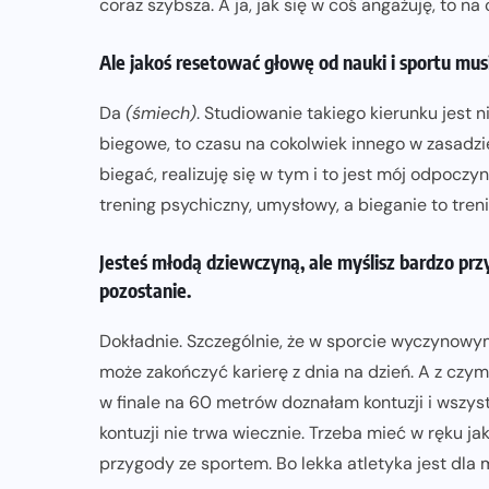
coraz szybsza. A ja, jak się w coś angażuję, to na
Ale jakoś resetować głowę od nauki i sportu musis
Da
(śmiech)
. Studiowanie takiego kierunku jest 
biegowe, to czasu na cokolwiek innego w zasadzie
biegać, realizuję się w tym i to jest mój odpocz
trening psychiczny, umysłowy, a bieganie to treni
Jesteś młodą dziewczyną, ale myślisz bardzo pr
pozostanie.
Dokładnie. Szczególnie, że w sporcie wyczynowy
może zakończyć karierę z dnia na dzień. A z czy
w finale na 60 metrów doznałam kontuzji i wszys
kontuzji nie trwa wiecznie. Trzeba mieć w ręku ja
przygody ze sportem. Bo lekka atletyka jest dla