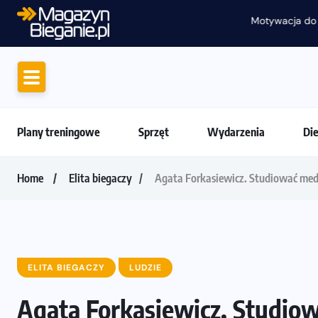
Motywacja do biegania. Dlaczego życiówki
Plany treningowe
Sprzęt
Wydarzenia
Di
Home
Elita biegaczy
Agata Forkasiewicz. Studiować med
ELITA BIEGACZY
LUDZIE
Agata Forkasiewicz. Studiow