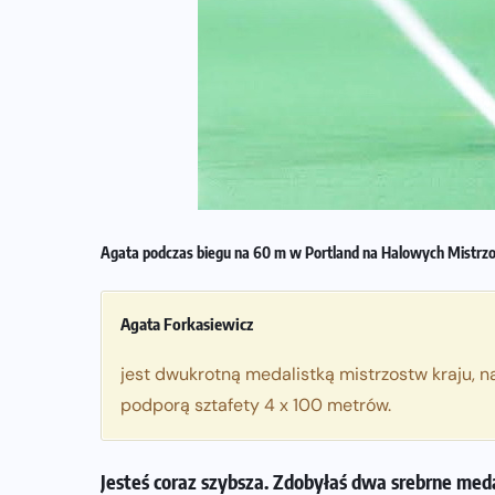
WYDARZENIA
„Rekord Polski? Najpierw chcę
pobić siebie” — Adam Nowicki
przed maratonem w Walencji
[wywiad]
04-12-2025
Agata podczas biegu na 60 m w Portland na Halowych Mistrzos
Agata Forkasiewicz
jest dwukrotną medalistką mistrzostw kraju, n
podporą sztafety 4 x 100 metrów.
Jesteś coraz szybsza. Zdobyłaś dwa srebrne meda