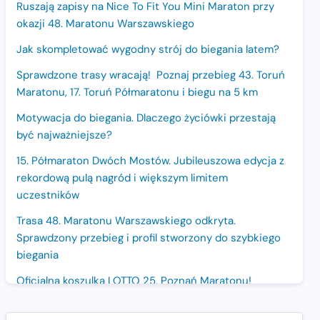
Ruszają zapisy na Nice To Fit You Mini Maraton przy
okazji 48. Maratonu Warszawskiego
Jak skompletować wygodny strój do biegania latem?
Sprawdzone trasy wracają! Poznaj przebieg 43. Toruń
Maratonu, 17. Toruń Półmaratonu i biegu na 5 km
Motywacja do biegania. Dlaczego życiówki przestają
być najważniejsze?
15. Półmaraton Dwóch Mostów. Jubileuszowa edycja z
rekordową pulą nagród i większym limitem
uczestników
Trasa 48. Maratonu Warszawskiego odkryta.
Sprawdzony przebieg i profil stworzony do szybkiego
biegania
Oficjalna koszulka LOTTO 25. Poznań Maratonu!
Amazfit Balance 3: Kompleksowe narzędzie dla