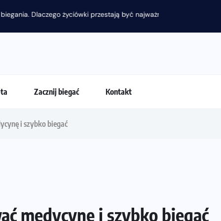
 przestają być najważniejsze?
eta
Zacznij biegać
Kontakt
ycynę i szybko biegać
ać medycynę i szybko biegać