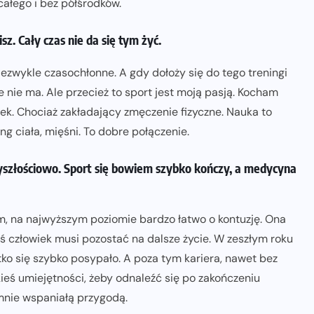
 całego i bez półśrodków.
z. Cały czas nie da się tym żyć.
niezwykle czasochłonne. A gdy dołoży się do tego treningi
 nie ma. Ale przecież to sport jest moją pasją. Kocham
ynek. Chociaż zakładający zmęczenie fizyczne. Nauka to
ng ciała, mięśni. To dobre połączenie.
zyszłościowo. Sport się bowiem szybko kończy, a medycyna
m, na najwyższym poziomie bardzo łatwo o kontuzję. Ona
mś człowiek musi pozostać na dalsze życie. W zeszłym roku
tko się szybko posypało. A poza tym kariera, nawet bez
kieś umiejętności, żeby odnaleźć się po zakończeniu
 mnie wspaniałą przygodą.