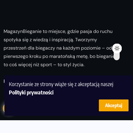
MagazynBieganie to miejsce, gdzie pasja do ruchu
spotyka się z wiedzą i inspiracją. Tworzymy
przestrzeń dla biegaczy na każdym poziomie – od
pierwszego kroku po maratońską metę, bo bieganie
to coś więcej niż sport – to styl życia.
Biegaj z nami i odkrywaj swoją najlepszą wersję!
Korzystanie ze strony wiąże się z akceptacją naszej
Polityki prywatności
Akceptuj
© Copyright 2025
magazynbieganie.pl
powered by