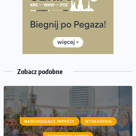
Co ma dużo białka? Produkty, które warto włączyć do
diety
Rozbiegany Olsztyn szykuje się na weekend z
półmaratonem
Już w tę sobotę 35. Bieg Powstania Warszawskiego.
Wystartuje rekordowa liczba uczestników
Zobacz podobne
NADCHODZĄCE IMPREZY
WYDARZENIA