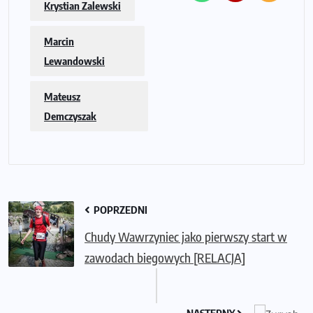
Krystian Zalewski
Marcin
Lewandowski
Mateusz
Demczyszak
POPRZEDNI
Chudy Wawrzyniec jako pierwszy start w
zawodach biegowych [RELACJA]
NASTĘPNY