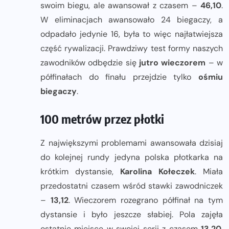
swoim biegu, ale awansował z czasem –
46,10
.
W eliminacjach awansowało 24 biegaczy, a
odpadało jedynie 16, była to więc najłatwiejsza
część rywalizacji. Prawdziwy test formy naszych
zawodników odbędzie się
jutro wieczorem
– w
półfinałach do finału przejdzie tylko
ośmiu
biegaczy
.
100 metrów przez płotki
Z największymi problemami awansowała dzisiaj
do kolejnej rundy jedyna polska płotkarka na
krótkim dystansie,
Karolina Kołeczek
. Miała
przedostatni czasem wśród stawki zawodniczek
–
13,12
. Wieczorem rozegrano półfinał na tym
dystansie i było jeszcze słabiej. Pola zajęła
ostatnie miejsce w swojej serii z czasem
13,20
,