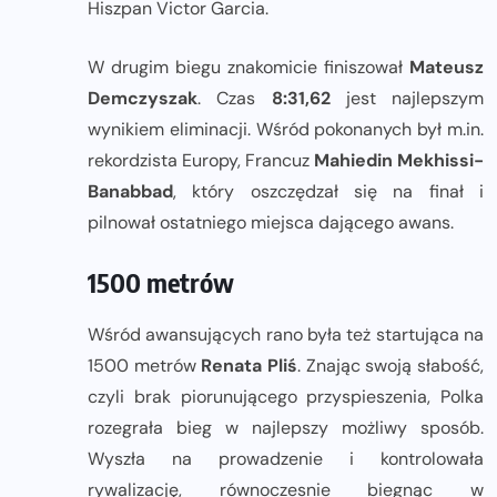
Hiszpan Victor Garcia.
W drugim biegu znakomicie finiszował
Mateusz
Demczyszak
. Czas
8:31,62
jest najlepszym
wynikiem eliminacji. Wśród pokonanych był m.in.
rekordzista Europy, Francuz
Mahiedin Mekhissi-
Banabbad
, który oszczędzał się na finał i
pilnował ostatniego miejsca dającego awans.
1500 metrów
Wśród awansujących rano była też startująca na
1500 metrów
Renata Pliś
. Znając swoją słabość,
czyli brak piorunującego przyspieszenia, Polka
rozegrała bieg w najlepszy możliwy sposób.
Wyszła na prowadzenie i kontrolowała
rywalizację, równoczesnie biegnąc w