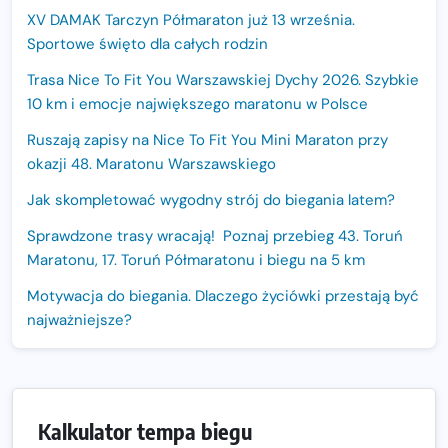
XV DAMAK Tarczyn Półmaraton już 13 września.
Sportowe święto dla całych rodzin
Trasa Nice To Fit You Warszawskiej Dychy 2026. Szybkie
10 km i emocje największego maratonu w Polsce
Ruszają zapisy na Nice To Fit You Mini Maraton przy
okazji 48. Maratonu Warszawskiego
Jak skompletować wygodny strój do biegania latem?
Sprawdzone trasy wracają! Poznaj przebieg 43. Toruń
Maratonu, 17. Toruń Półmaratonu i biegu na 5 km
Motywacja do biegania. Dlaczego życiówki przestają być
najważniejsze?
15. Półmaraton Dwóch Mostów. Jubileuszowa edycja z
rekordową pulą nagród i większym limitem uczestników
Trasa 48. Maratonu Warszawskiego odkryta.
Kalkulator tempa biegu
Sprawdzony przebieg i profil stworzony do szybkiego