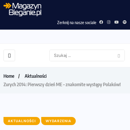
Zerknij na nasze sociale
Home
Aktualności
Zurych 2014: Pierwszy dzień ME – znakomite występy Polaków!
AKTUALNOŚCI
WYDARZENIA