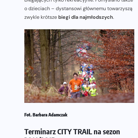
o dzieciach – dystansowi głównemu towarzyszą
zwykle krótsze
biegi dla najmłodszych
.
Fot. Barbara Adamczak
Terminarz CITY TRAIL na sezon