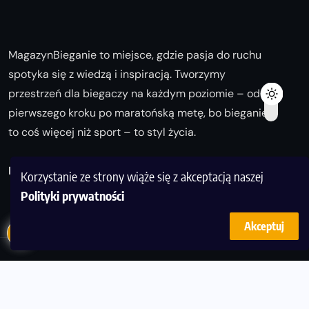
MagazynBieganie to miejsce, gdzie pasja do ruchu
spotyka się z wiedzą i inspiracją. Tworzymy
przestrzeń dla biegaczy na każdym poziomie – od
pierwszego kroku po maratońską metę, bo bieganie
to coś więcej niż sport – to styl życia.
Biegaj z nami i odkrywaj swoją najlepszą wersję!
Korzystanie ze strony wiąże się z akceptacją naszej
Polityki prywatności
Akceptuj
© Copyright 2025
magazynbieganie.pl
powered by
FoolProofSoft