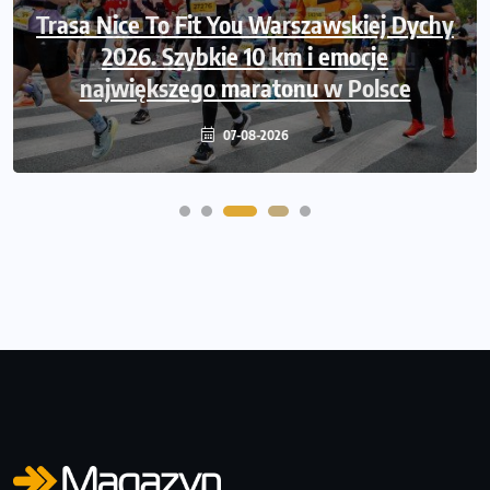
Trasa Nice To Fit You Warszawskiej Dychy
Ruszają zapisy na Nice To Fit You Mini
Maraton przy okazji 48. Maratonu
2026. Szybkie 10 km i emocje
największego maratonu w Polsce
Warszawskiego
06-08-2026
07-08-2026