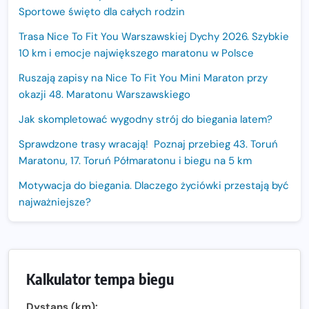
Sportowe święto dla całych rodzin
Trasa Nice To Fit You Warszawskiej Dychy 2026. Szybkie
10 km i emocje największego maratonu w Polsce
Ruszają zapisy na Nice To Fit You Mini Maraton przy
okazji 48. Maratonu Warszawskiego
Jak skompletować wygodny strój do biegania latem?
Sprawdzone trasy wracają! Poznaj przebieg 43. Toruń
Maratonu, 17. Toruń Półmaratonu i biegu na 5 km
Motywacja do biegania. Dlaczego życiówki przestają być
najważniejsze?
15. Półmaraton Dwóch Mostów. Jubileuszowa edycja z
rekordową pulą nagród i większym limitem uczestników
Trasa 48. Maratonu Warszawskiego odkryta.
Kalkulator tempa biegu
Sprawdzony przebieg i profil stworzony do szybkiego
biegania
Dystans (km):