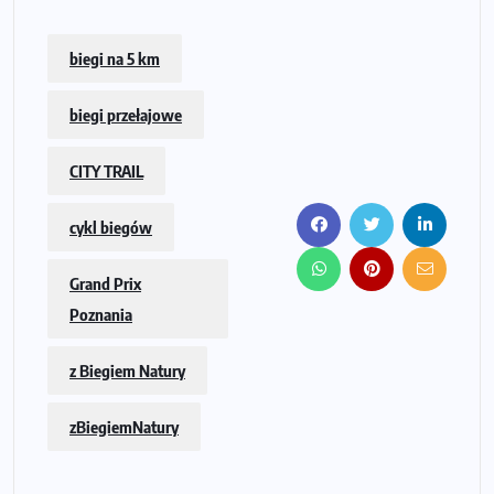
biegi na 5 km
biegi przełajowe
CITY TRAIL
cykl biegów
Grand Prix
Poznania
z Biegiem Natury
zBiegiemNatury