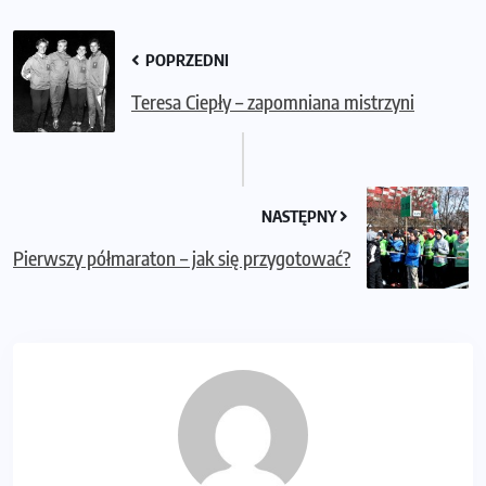
POPRZEDNI
Teresa Ciepły – zapomniana mistrzyni
NASTĘPNY
Pierwszy półmaraton – jak się przygotować?