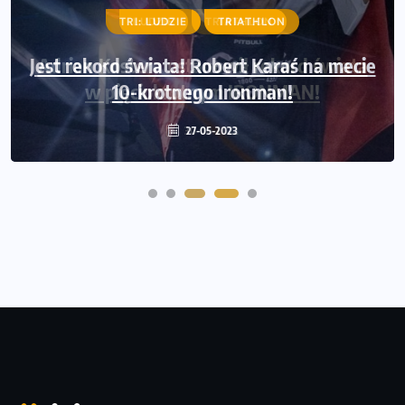
LUDZIE
TRIATHLON
Adrian Kostera ustanowił rekord świata
w pięciokrotnym IRONMAN!
30-06-2022