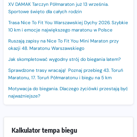
XV DAMAK Tarczyn Półmaraton już 13 września.
Sportowe święto dla całych rodzin
Trasa Nice To Fit You Warszawskiej Dychy 2026. Szybkie
10 km i emocje największego maratonu w Polsce
Ruszają zapisy na Nice To Fit You Mini Maraton przy
okazji 48. Maratonu Warszawskiego
Jak skompletować wygodny strój do biegania latem?
Sprawdzone trasy wracają! Poznaj przebieg 43. Toruń
Maratonu, 17. Toruń Półmaratonu i biegu na 5 km
Motywacja do biegania. Dlaczego życiówki przestają być
najważniejsze?
15. Półmaraton Dwóch Mostów. Jubileuszowa edycja z
rekordową pulą nagród i większym limitem uczestników
Trasa 48. Maratonu Warszawskiego odkryta.
Kalkulator tempa biegu
Sprawdzony przebieg i profil stworzony do szybkiego