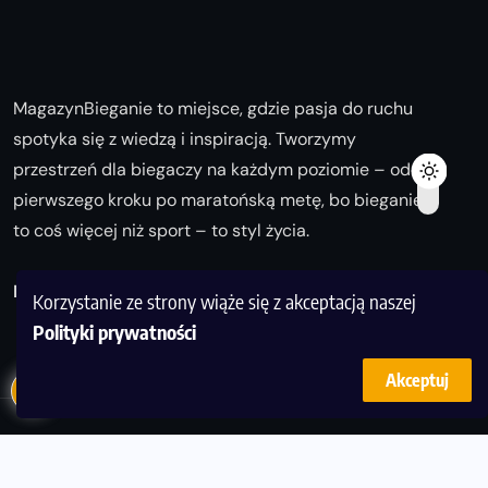
MagazynBieganie to miejsce, gdzie pasja do ruchu
spotyka się z wiedzą i inspiracją. Tworzymy
przestrzeń dla biegaczy na każdym poziomie – od
pierwszego kroku po maratońską metę, bo bieganie
to coś więcej niż sport – to styl życia.
Biegaj z nami i odkrywaj swoją najlepszą wersję!
Korzystanie ze strony wiąże się z akceptacją naszej
Polityki prywatności
Akceptuj
© Copyright 2025
magazynbieganie.pl
powered by
FoolProofSoft