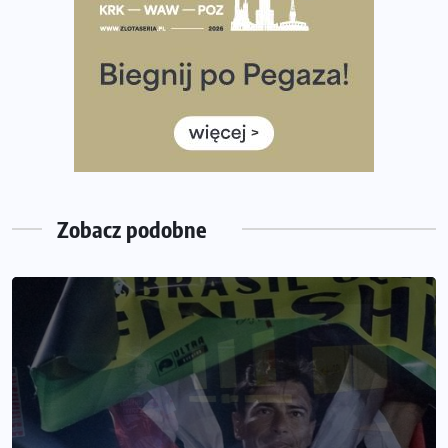
Co ma dużo białka? Produkty, które warto włączyć do
diety
Rozbiegany Olsztyn szykuje się na weekend z
półmaratonem
Już w tę sobotę 35. Bieg Powstania Warszawskiego.
Wystartuje rekordowa liczba uczestników
Zobacz podobne