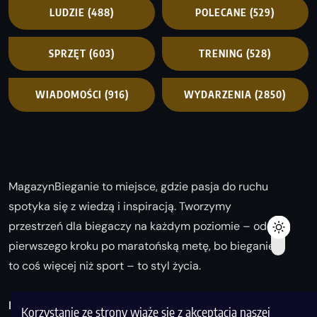
LUDZIE
(488)
POLECANE
(529)
SPRZĘT
(603)
TRENING
(528)
WIADOMOŚCI
(916)
WYDARZENIA
(2850)
MagazynBieganie to miejsce, gdzie pasja do ruchu
spotyka się z wiedzą i inspiracją. Tworzymy
przestrzeń dla biegaczy na każdym poziomie – od
pierwszego kroku po maratońską metę, bo bieganie
to coś więcej niż sport – to styl życia.
Biegaj z nami i odkrywaj swoją najlepszą wersję!
Korzystanie ze strony wiąże się z akceptacją naszej