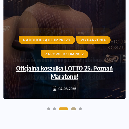
NADCHODZĄCE IMPREZY
WYDARZENIA
NADCHODZĄCE IMPREZY
WYDARZENIA
ZAPOWIEDZI IMPREZ
ZAPOWIEDZI IMPREZ
Ostatnie wolne miejsca na jubileuszowy
Oficjalna koszulka LOTTO 25. Poznań
Bieg Fabrykanta. Organizatorzy
odkrywają trasę dzień po dniu.
Maratonu!
04-08-2026
31-07-2026