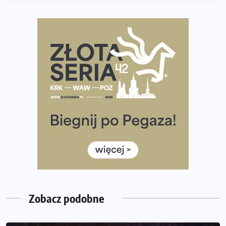
poradnik przed startem
Ile razy w tygodniu biegać? 3 treningi wystarczą? Jak
często biegać, żeby robić postępy
Już w ten weekend! Przed nami Nocny Portowy Maraton
i Półmaraton Szczeciński. Wszystko, co warto wiedzieć
European Marathon Classics – jak zweryfikować swój
wynik
Medal i koszulka 35. Biegu Powstania Warszawskiego. Na
listach startowych są jeszcze wolne miejsca
Jaki smartwatch dla biegaczy, którzy chcą też przy
okazji trenować pod HYROX?
Jak zaplanować domowe cardio bez przepełniania
mieszkania sprzętem
Zobacz podobne