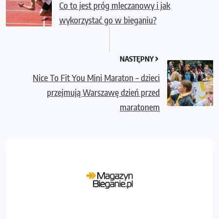
Co to jest próg mleczanowy i jak
wykorzystać go w bieganiu?
NASTĘPNY
Nice To Fit You Mini Maraton – dzieci
przejmują Warszawę dzień przed
maratonem