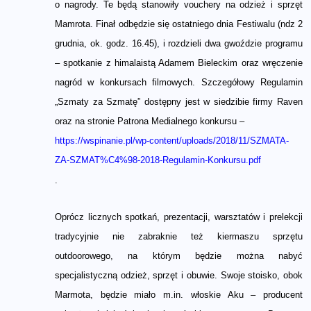
o nagrody. Te będą stanowiły vouchery na odzież i sprzęt
Mamrota. Finał odbędzie się ostatniego dnia Festiwalu (ndz 2
grudnia, ok. godz. 16.45), i rozdzieli dwa gwoździe programu
– spotkanie z himalaistą Adamem Bieleckim oraz wręczenie
nagród w konkursach filmowych. Szczegółowy Regulamin
„Szmaty za Szmatę” dostępny jest w siedzibie firmy Raven
oraz na stronie Patrona Medialnego konkursu –
https://wspinanie.pl/wp-content/uploads/2018/11/SZMATA-
ZA-SZMAT%C4%98-2018-Regulamin-Konkursu.pdf
.
Oprócz licznych spotkań, prezentacji, warsztatów i prelekcji
tradycyjnie nie zabraknie też kiermaszu sprzętu
outdoorowego, na którym będzie można nabyć
specjalistyczną odzież, sprzęt i obuwie. Swoje stoisko, obok
Marmota, będzie miało m.in. włoskie Aku – producent