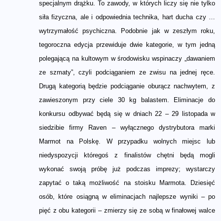
specjalnym drążku. To zawody, w których liczy się nie tylko
siła fizyczna, ale i odpowiednia technika, hart ducha czy …
wytrzymałość psychiczna. Podobnie jak w zeszłym roku,
tegoroczna edycja przewiduje dwie kategorie, w tym jedną
polegającą na kultowym w środowisku wspinaczy „dawaniem
ze szmaty”, czyli podciąganiem ze zwisu na jednej ręce.
Drugą kategorią będzie podciąganie oburącz nachwytem, z
zawieszonym przy ciele 30 kg balastem. Eliminacje do
konkursu odbywać będą się w dniach 22 – 29 listopada w
siedzibie firmy Raven – wyłącznego dystrybutora marki
Marmot na Polskę. W przypadku wolnych miejsc lub
niedyspozycji któregoś z finalistów chętni będą mogli
wykonać swoją próbę już podczas imprezy; wystarczy
zapytać o taką możliwość na stoisku Marmota. Dziesięć
osób, które osiągną w eliminacjach najlepsze wyniki – po
pięć z obu kategorii – zmierzy się ze sobą w finałowej walce