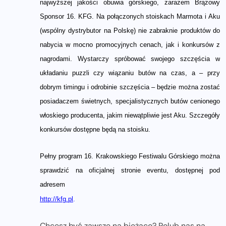
najwyższej jakości obuwia górskiego, zarazem Brązowy
Sponsor 16. KFG. Na połączonych stoiskach Marmota i Aku
(wspólny dystrybutor na Polskę) nie zabraknie produktów do
nabycia w mocno promocyjnych cenach, jak i konkursów z
nagrodami. Wystarczy spróbować swojego szczęścia w
układaniu puzzli czy wiązaniu butów na czas, a – przy
dobrym timingu i odrobinie szczęścia – będzie można zostać
posiadaczem świetnych, specjalistycznych butów cenionego
włoskiego producenta, jakim niewątpliwie jest Aku. Szczegóły
konkursów dostępne będą na stoisku.
Pełny program 16. Krakowskiego Festiwalu Górskiego można
sprawdzić na oficjalnej stronie eventu, dostępnej pod
adresem
http://kfg.pl
.
Chcesz być zawsze na bieżąco? Polub nas na