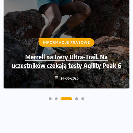
INFORMACJE PRASOWE
43 000 powodów, by powiedzieć
INFORMACJE PRASOWE
dziękuję. Dołącz Poland Business Run i
pobiegnij po wsparcie dla osób z
Merrell na Izery Ultra-Trail. Na
uczestników czekają testy Agility Peak 6
niepełnosprawnością ruchową
24-06-2026
14-06-2026