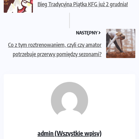
Bieg Tradycyjna Piątka KFG już 2 grudnia!
NASTĘPNY
Co z tym roztrenowaniem, czyli czy amator
potrzebuje przerwy pomiędzy sezonami?
admin (Wszystkie wpisy)