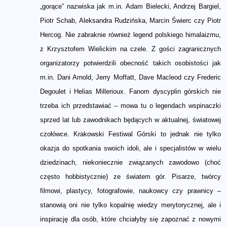
„gorące” nazwiska jak m.in. Adam Bielecki, Andrzej Bargiel,
Piotr Schab, Aleksandra Rudzińska, Marcin Świerc czy Piotr
Hercog. Nie zabraknie również legend polskiego himalaizmu,
z Krzysztofem Wielickim na czele. Z gości zagranicznych
organizatorzy potwierdzili obecność takich osobistości jak
m.in. Dani Arnold, Jerry Moffatt, Dave Macleod czy Frederic
Degoulet i Helias Millerioux. Fanom dyscyplin górskich nie
trzeba ich przedstawiać – mowa tu o legendach wspinaczki
sprzed lat lub zawodnikach będących w aktualnej, światowej
czołówce. Krakowski Festiwal Górski to jednak nie tylko
okazja do spotkania swoich idoli, ale i specjalistów w wielu
dziedzinach, niekoniecznie związanych zawodowo (choć
często hobbistycznie) ze światem gór. Pisarze, twórcy
filmowi, plastycy, fotografowie, naukowcy czy prawnicy –
stanowią oni nie tylko kopalnię wiedzy merytorycznej, ale i
inspirację dla osób, które chciałyby się zapoznać z nowymi