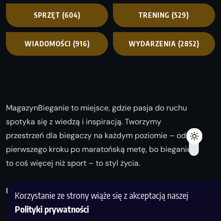
SPRZĘT
(604)
TRENING
(529)
WIADOMOŚCI
(916)
WYDARZENIA
(2852)
MagazynBieganie to miejsce, gdzie pasja do ruchu
spotyka się z wiedzą i inspiracją. Tworzymy
przestrzeń dla biegaczy na każdym poziomie – od
pierwszego kroku po maratońską metę, bo bieganie
to coś więcej niż sport – to styl życia.
Biegaj z nami i odkrywaj swoją najlepszą wersję!
Korzystanie ze strony wiąże się z akceptacją naszej
Polityki prywatności