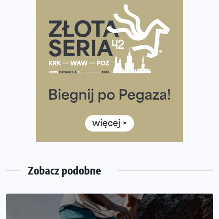
Rozbiegany Olsztyn szykuje się na weekend z
półmaratonem
Już w tę sobotę 35. Bieg Powstania Warszawskiego.
Wystartuje rekordowa liczba uczestników
35. Bieg Powstania Warszawskiego – praktyczny
poradnik przed startem
Ile razy w tygodniu biegać? 3 treningi wystarczą? Jak
często biegać, żeby robić postępy
Już w ten weekend! Przed nami Nocny Portowy Maraton
i Półmaraton Szczeciński. Wszystko, co warto wiedzieć
Zobacz podobne