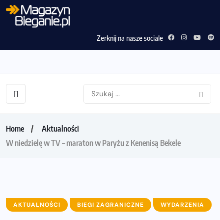
Zerknij na nasze sociale
Home
Aktualności
W niedzielę w TV – maraton w Paryżu z Kenenisą Bekele
AKTUALNOŚCI
BIEGI ZAGRANICZNE
WYDARZENIA