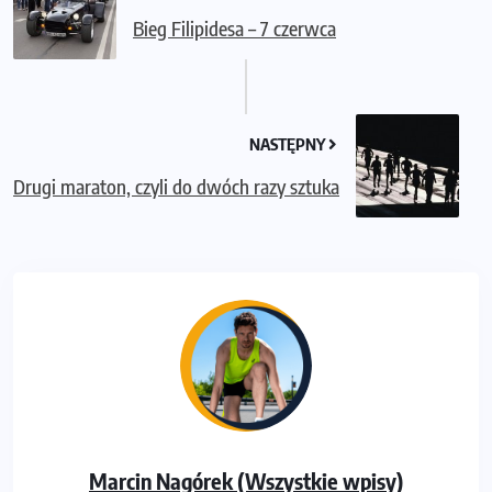
Bieg Filipidesa – 7 czerwca
NASTĘPNY
Drugi maraton, czyli do dwóch razy sztuka
Marcin Nagórek (Wszystkie wpisy)