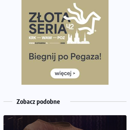
często biegać, żeby robić postępy
Już w ten weekend! Przed nami Nocny Portowy Maraton
i Półmaraton Szczeciński. Wszystko, co warto wiedzieć
European Marathon Classics – jak zweryfikować swój
wynik
Medal i koszulka 35. Biegu Powstania Warszawskiego. Na
listach startowych są jeszcze wolne miejsca
Jaki smartwatch dla biegaczy, którzy chcą też przy
okazji trenować pod HYROX?
Jak zaplanować domowe cardio bez przepełniania
mieszkania sprzętem
Zobacz podobne