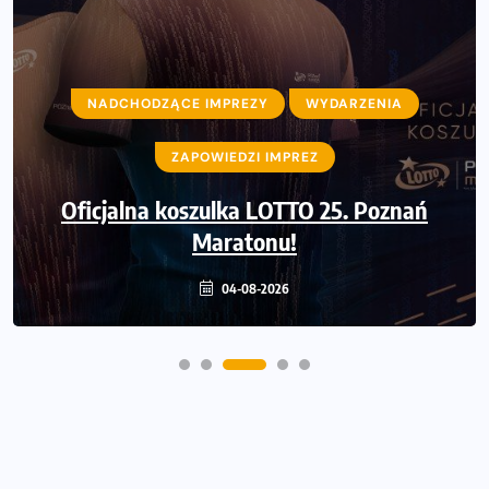
NADCHODZĄCE IMPREZY
WYDARZENIA
NADCHODZĄCE IMPREZY
WYDARZENIA
ZAPOWIEDZI IMPREZ
ZAPOWIEDZI IMPREZ
Ostatnie wolne miejsca na jubileuszowy
Oficjalna koszulka LOTTO 25. Poznań
Bieg Fabrykanta. Organizatorzy
odkrywają trasę dzień po dniu.
Maratonu!
04-08-2026
31-07-2026