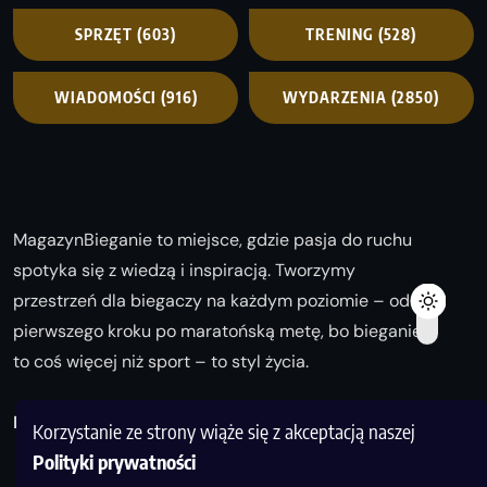
SPRZĘT
(603)
TRENING
(528)
WIADOMOŚCI
(916)
WYDARZENIA
(2850)
MagazynBieganie to miejsce, gdzie pasja do ruchu
spotyka się z wiedzą i inspiracją. Tworzymy
przestrzeń dla biegaczy na każdym poziomie – od
pierwszego kroku po maratońską metę, bo bieganie
to coś więcej niż sport – to styl życia.
Biegaj z nami i odkrywaj swoją najlepszą wersję!
Korzystanie ze strony wiąże się z akceptacją naszej
Polityki prywatności