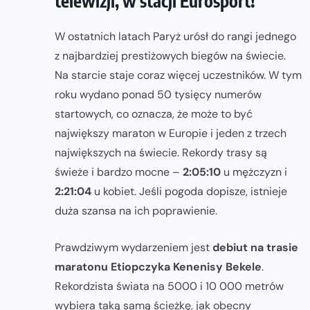
telewizji, w stacji Eurosport!
W ostatnich latach Paryż urósł do rangi jednego
z najbardziej prestiżowych biegów na świecie.
Na starcie staje coraz więcej uczestników. W tym
roku wydano ponad 50 tysięcy numerów
startowych, co oznacza, że może to być
największy maraton w Europie i jeden z trzech
największych na świecie. Rekordy trasy są
świeże i bardzo mocne –
2:05:10
u mężczyzn i
2:21:04
u kobiet. Jeśli pogoda dopisze, istnieje
duża szansa na ich poprawienie.
Prawdziwym wydarzeniem jest
debiut na trasie
maratonu Etiopczyka Kenenisy Bekele
.
Rekordzista świata na 5000 i 10 000 metrów
wybiera taką samą ścieżkę, jak obecny